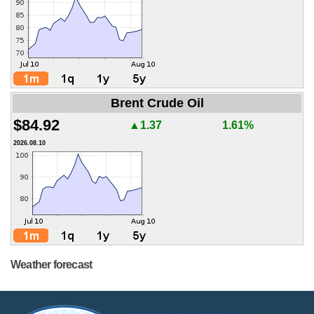
Brent Crude Oil
$84.92
▲1.37
1.61%
2026.08.10
Weather forecast