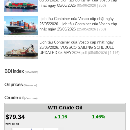
05/06/2026. Lịch tàu Container của Vosco cập
nhật ngày 05/06/2026
(05/06/2026 | 850)
Lịch tàu Container của Vosco cập nhật ngày
25/05/2026. Lịch tàu Container của Vosco cập
nhật ngày 25/05/2026
(25/05/2026 | 768)
Lịch tàu Container của Vosco cập nhật ngày
25/05/2026. VOSSCO SAILING SCHEDULE
UPDATED 05.MAY.2026.pdf
(05/05/2026 | 1,116)
BDI index
(View more)
Oil prices
(View more)
Cruide oil
(View more)
WTI Crude Oil
$79.34
▲1.16
1.46%
2026.08.10