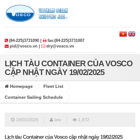
(84-225)3731090 |
fax:(84-225)3731007
pid@vosco.vn |
dry@vosco.vn
LỊCH TÀU CONTAINER CỦA VOSCO
CẬP NHẬT NGÀY 19/02/2025
Homepage
Fleet List
Container Sailing Schedule
/
/
19/02/2025
letv
1,872
Lịch tàu Container của Vosco cập nhật ngày 19/02/2025