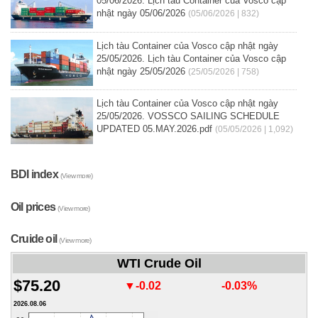
05/06/2026. Lịch tàu Container của Vosco cập
nhật ngày 05/06/2026
(05/06/2026 | 832)
Lịch tàu Container của Vosco cập nhật ngày
25/05/2026. Lịch tàu Container của Vosco cập
nhật ngày 25/05/2026
(25/05/2026 | 758)
Lịch tàu Container của Vosco cập nhật ngày
25/05/2026. VOSSCO SAILING SCHEDULE
UPDATED 05.MAY.2026.pdf
(05/05/2026 | 1,092)
BDI index
(View more)
Oil prices
(View more)
Cruide oil
(View more)
WTI Crude Oil
$75.20
▼-0.02
-0.03%
2026.08.06