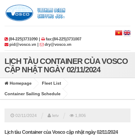
(84-225)3731090 |
fax:(84-225)3731007
pid@vosco.vn |
dry@vosco.vn
LỊCH TÀU CONTAINER CỦA VOSCO
CẬP NHẬT NGÀY 02/11/2024
Homepage
Fleet List
Container Sailing Schedule
/
/
02/11/2024
letv
1,806
Lịch tàu Container của Vosco cập nhật ngày 02/11/2024