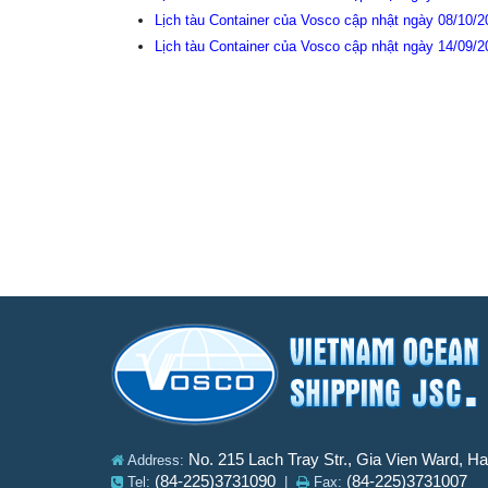
Lịch tàu Container của Vosco cập nhật ngày 08/10/
Lịch tàu Container của Vosco cập nhật ngày 14/09/
No. 215 Lach Tray Str., Gia Vien Ward, H
Address:
(84-225)3731090
(84-225)3731007
Tel:
|
Fax: