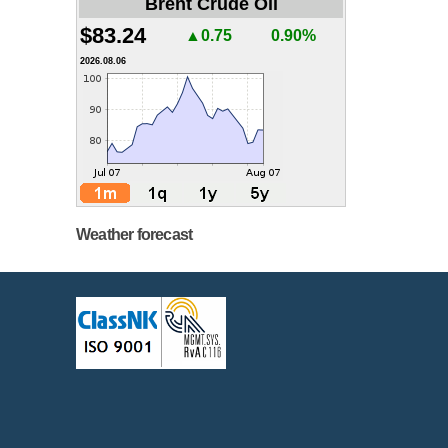
Brent Crude Oil
$83.24
▲0.75
0.90%
2026.08.06
Weather forecast