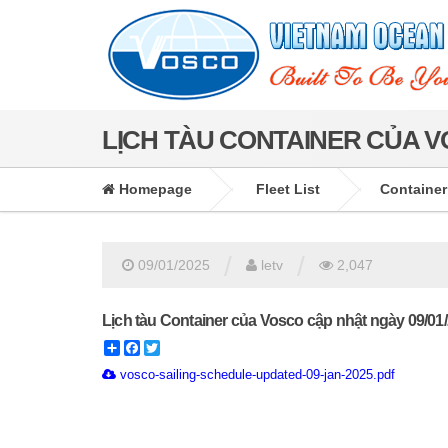
LỊCH TÀU CONTAINER CỦA VO
Homepage
Fleet List
Container
/
/
09/01/2025
letv
2,047
Lịch tàu Container của Vosco cập nhật ngày 09/01
Share
Facebook
Twitter
vosco-sailing-schedule-updated-09-jan-2025.pdf