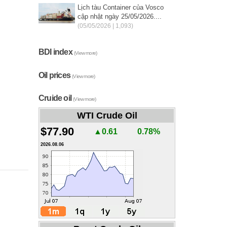
Lịch tàu Container của Vosco
cập nhật ngày 25/05/2026....
(05/05/2026 | 1,093)
BDI index
(View more)
Oil prices
(View more)
Cruide oil
(View more)
WTI Crude Oil
$77.90
▲0.61
0.78%
2026.08.06