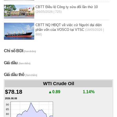
CBTT Điều lệ Công ty sửa đổi lần thứ 10
(26/05/2026 | 725)
CBTT NQ HĐQT về việc cử Người đại diện
phần vốn của VOSCO tại VTSC
(18/05/2026 |
988)
Chỉ số BDI
(Xem thêm)
Giá dầu
(Xem thêm)
Giá dầu thô
(Xem thêm)
WTI Crude Oil
$78.18
▲0.89
1.14%
2026.08.08