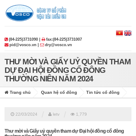
(84-225)3731090 |
fax:(84-225)3731007
pid@vosco.vn |
dry@vosco.vn
THƯ MỜI VÀ GIẤY UỶ QUYỀN THAM
DỰ ĐẠI HỘI ĐỒNG CỔ ĐÔNG
THƯỜNG NIÊN NĂM 2024
Trang chủ
Quan hệ cổ đông
Tin tức cổ đông
/
/
22/03/2024
letv
1,779
Thư mời và Giấy uỷ quyền tham dự Đại hội đồng cổ đông