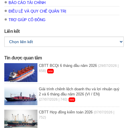
BÁO CÁO TÀI CHÍNH
ĐIỀU LỆ VÀ QUY CHẾ QUẢN TRỊ
TRỢ GIÚP CỔ ĐÔNG
Liên kết
Tin được quan tâm
CBTT BCQt 6 tháng đầu năm 2026
(29/07/2026 |
658)
new
Giải trình chênh lệch doanh thu và lợi nhuận quý
2 và 6 tháng đầu năm 2026 (VI / EN)
(27/07/2026 | 740)
new
CBTT Hợp đồng kiểm toán 2026
(07/07/2026 |
752)