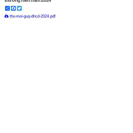
thường niên năm 2024
Share
Facebook
Twitter
thu-moi-guq-dhcd-2024.pdf