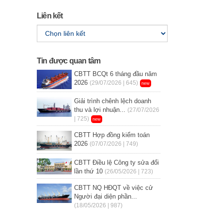
Liên kết
Tin được quan tâm
CBTT BCQt 6 tháng đầu năm
2026
(29/07/2026 | 645)
new
Giải trình chênh lệch doanh
thu và lợi nhuận...
(27/07/2026
| 725)
new
CBTT Hợp đồng kiểm toán
2026
(07/07/2026 | 749)
CBTT Điều lệ Công ty sửa đổi
lần thứ 10
(26/05/2026 | 723)
CBTT NQ HĐQT về việc cử
Người đại diện phần...
(18/05/2026 | 987)