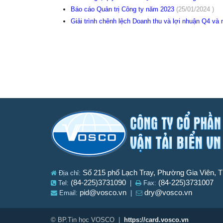
Báo cáo Quản trị Công ty năm 2023
(25/01/2024 )
Giải trình chênh lệch Doanh thu và lợi nhuận Q4 v
Số 215 phố Lạch Tray, Phường Gia Viên, 
Địa chỉ:
(84-225)3731090
(84-225)3731007
Tel:
|
Fax:
pid@vosco.vn
dry@vosco.vn
Email:
|
© BP.Tin học VOSCO |
https://card.vosco.vn