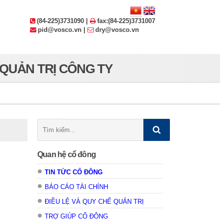
(84-225)3731090 |
fax:(84-225)3731007
pid@vosco.vn |
dry@vosco.vn
 QUẢN TRỊ CÔNG TY
Tìm
kiếm:
Quan hệ cổ đông
TIN TỨC CỔ ĐÔNG
BÁO CÁO TÀI CHÍNH
ĐIỀU LỆ VÀ QUY CHẾ QUẢN TRỊ
TRỢ GIÚP CỔ ĐÔNG