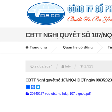
CBTT NGHỊ QUYẾT SỐ 107/NQ
Trang chủ
Quan hệ cổ đông
Ti
/
/
27/02/2024
letv
1,923
CBTT Nghị quyết số 107/NQ-HĐQT ngày 08/3/2023 
Share
Facebook
Twitter
20240227-vos-cbtt-nq-hdqt-107-signed.pdf