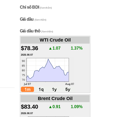
Chỉ số BDI
(Xem thêm)
Giá dầu
(Xem thêm)
Giá dầu thô
(Xem thêm)
WTI Crude Oil
$78.36
▲1.07
1.37%
2026.08.07
Brent Crude Oil
$83.40
▲0.91
1.09%
2026.08.07