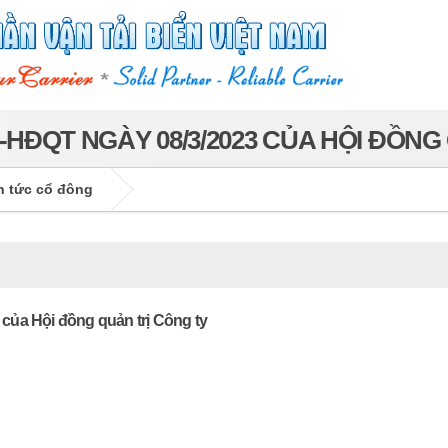
-HĐQT NGÀY 08/3/2023 CỦA HỘI ĐỒNG
n tức cổ đông
của Hội đồng quản trị Công ty