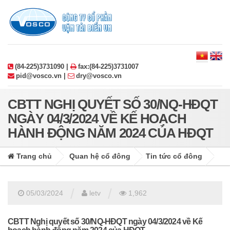
(84-225)3731090 |
fax:(84-225)3731007
pid@vosco.vn |
dry@vosco.vn
CBTT NGHỊ QUYẾT SỐ 30/NQ-HĐQT
NGÀY 04/3/2024 VỀ KẾ HOẠCH
HÀNH ĐỘNG NĂM 2024 CỦA HĐQT
Trang chủ
Quan hệ cổ đông
Tin tức cổ đông
/
/
05/03/2024
letv
1,962
CBTT Nghị quyết số 30/NQ-HĐQT ngày 04/3/2024 về Kế