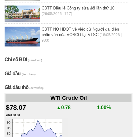
CBTT Điều lệ Công ty sửa đổi lần thứ 10
(26/05/2026 | 717)
CBTT NQ HĐQT về việc cử Người đại diện
phần vốn của VOSCO tại VTSC
(18/05/2026 |
983)
Chỉ số BDI
(Xem thêm)
Giá dầu
(Xem thêm)
Giá dầu thô
(Xem thêm)
WTI Crude Oil
$78.07
▲0.78
1.00%
2026.08.06