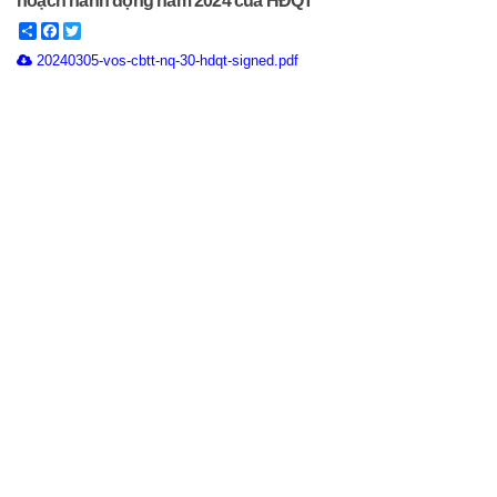
hoạch hành động năm 2024 của HĐQT
Share
Facebook
Twitter
20240305-vos-cbtt-nq-30-hdqt-signed.pdf