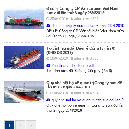
Điều lệ Công ty CP Vận tải biển Việt Nam
sửa đổi lần thứ 6 ngày 23/4/2019
25/04/2019
admin
4,353
dieu-le-cong-ty-sua-doi-lan-6-final-23-4-2019.pd
Điều lệ Công ty CP Vận tải biển Việt Nam sửa
đổi lần thứ 6 ngày 23/4/2019
Tờ trình sửa đổi Điều lệ Công ty (lần 6)
(ĐHĐ CĐ 2019)
18/04/2019
admin
3,720
266-ttr-sua-doi-dieu-le.pdf
Tờ trình sửa đổi Điều lệ Công ty (lần 6)
Quy chế nội bộ về quản trị Công ty sửa đổi
lần thứ 2 ngày 27/4/2018
09/05/2018
admin
4,534
quy-che-noi-bo-ve-quan-tri-cty-sua-doi-lan-2-fin
Quy chế nội bộ về quản trị Công ty sửa đổi lần
thứ 2 ngày 27/4/2018
Posts
1
2
>