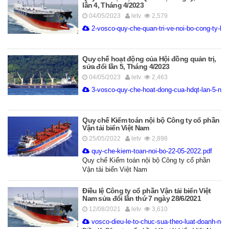
lần 4, Tháng 4/2023
04/05/2023
letv
2,579
2-vosco-quy-che-quan-tri-ve-noi-bo-cong-ty-la
Quy chế hoạt động của Hội đồng quản trị,
sửa đổi lần 5, Tháng 4/2023
04/05/2023
letv
2,463
3-vosco-quy-che-hoat-dong-cua-hdqt-lan-5-nga
Quy chế Kiểm toán nội bộ Công ty cổ phần
Vận tải biển Việt Nam
25/05/2022
letv
2,898
quy-che-kiem-toan-noi-bo-22-05-2022.pdf
Quy chế Kiểm toán nội bộ Công ty cổ phần
Vận tải biển Việt Nam
Điều lệ Công ty cổ phần Vận tải biển Việt
Nam sửa đổi lần thứ 7 ngày 28/6/2021
12/08/2021
letv
3,610
vosco-dieu-le-to-chuc-sua-theo-luat-doanh-ngh