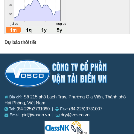
Dự báo thời tiết
Số 215 phố Lạch Tray, Phường Gia Viên, Thành phố
Địa chỉ:
Hải Phòng, Việt Nam
(84-225)3731090
(84-225)3731007
Tel:
|
Fax:
pid@vosco.vn
dry@vosco.vn
Email:
|