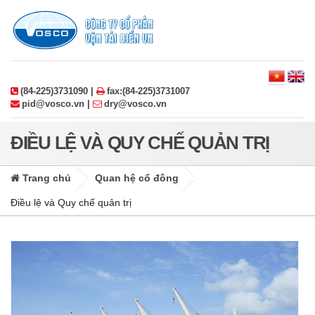
(84-225)3731090 |
fax:(84-225)3731007
pid@vosco.vn |
dry@vosco.vn
ĐIỀU LỆ VÀ QUY CHẾ QUẢN TRỊ
Trang chủ
Quan hệ cổ đông
Điều lệ và Quy chế quản trị