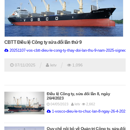
CBTT Điều lệ Công ty sửa đổi lần thứ 9
20251107-vos-cbtt-dieu-le-cong-ty-thay-doi-lan-thu-9-nam-2025-signed.p
/
/
07/11/2025
letv
1,096
Điều lệ Công ty, sửa đổi lần 8, ngày
26/4/2023
04/05/2023
letv
2,662
1-vosco-dieu-le-to-chuc-lan-8-ngay-26-4-2023-
Quy chế nội bộ về Quản trị Công ty, sửa đổi