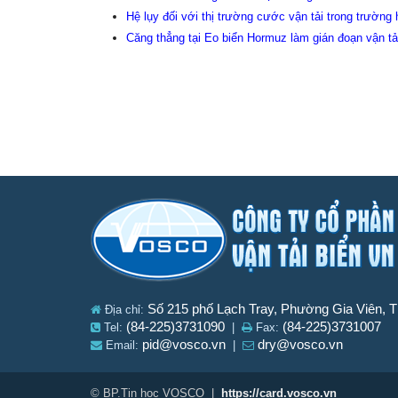
Hệ lụy đối với thị trường cước vận tải trong trường
Căng thẳng tại Eo biển Hormuz làm gián đoạn vận tả
Số 215 phố Lạch Tray, Phường Gia Viên, 
Địa chỉ:
(84-225)3731090
(84-225)3731007
Tel:
|
Fax:
pid@vosco.vn
dry@vosco.vn
Email:
|
© BP.Tin học VOSCO |
https://card.vosco.vn