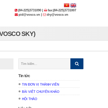
(84-225)3731090 |
fax:(84-225)3731007
pid@vosco.vn |
dry@vosco.vn
 VOSCO SKY)
Tìm
kiếm:
Tin tức
TIN ĐƠN VỊ THÀNH VIÊN
BÀI VIẾT CHUYÊN KHẢO
HỘI THẢO