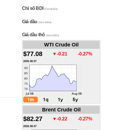
Chỉ số BDI
(Xem thêm)
Giá dầu
(Xem thêm)
Giá dầu thô
(Xem thêm)
WTI Crude Oil
$77.08
▼-0.21
-0.27%
2026.08.07
Brent Crude Oil
$82.27
▼-0.22
-0.27%
2026.08.07