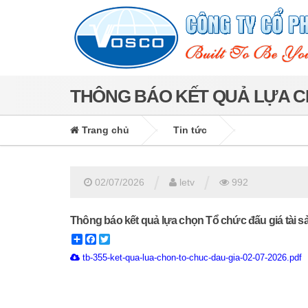
THÔNG BÁO KẾT QUẢ LỰA CH
Trang chủ
Tin tức
/
/
02/07/2026
letv
992
Thông báo kết quả lựa chọn Tổ chức đấu giá tài s
Share
Facebook
Twitter
tb-355-ket-qua-lua-chon-to-chuc-dau-gia-02-07-2026.pdf