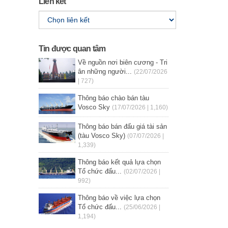
Liên kết
Tin được quan tâm
Về nguồn nơi biên cương - Tri
ân những người...
(22/07/2026
| 727)
Thông báo chào bán tàu
Vosco Sky
(17/07/2026 | 1,160)
Thông báo bán đấu giá tài sản
(tàu Vosco Sky)
(07/07/2026 |
1,339)
Thông báo kết quả lựa chọn
Tổ chức đấu...
(02/07/2026 |
992)
Thông báo về việc lựa chọn
Tổ chức đấu...
(25/06/2026 |
1,194)