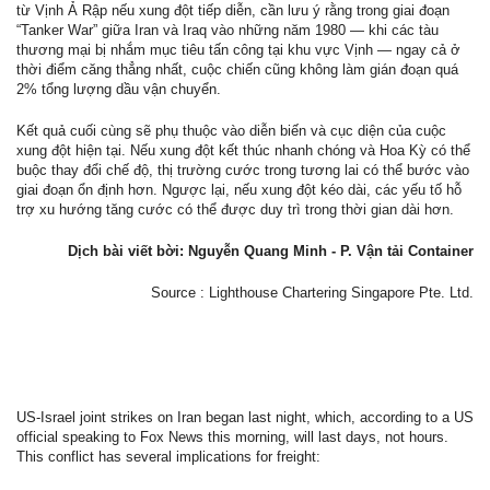
từ Vịnh Ả Rập nếu xung đột tiếp diễn, cần lưu ý rằng trong giai đoạn
“Tanker War” giữa Iran và Iraq vào những năm 1980 — khi các tàu
thương mại bị nhắm mục tiêu tấn công tại khu vực Vịnh — ngay cả ở
thời điểm căng thẳng nhất, cuộc chiến cũng không làm gián đoạn quá
2% tổng lượng dầu vận chuyển.
Kết quả cuối cùng sẽ phụ thuộc vào diễn biến và cục diện của cuộc
xung đột hiện tại. Nếu xung đột kết thúc nhanh chóng và Hoa Kỳ có thể
buộc thay đổi chế độ, thị trường cước trong tương lai có thể bước vào
giai đoạn ổn định hơn. Ngược lại, nếu xung đột kéo dài, các yếu tố hỗ
trợ xu hướng tăng cước có thể được duy trì trong thời gian dài hơn.
Dịch bài viết bời: Nguyễn Quang Minh - P. Vận tải Container
Source : Lighthouse Chartering Singapore Pte. Ltd.
US-Israel joint strikes on Iran began last night, which, according to a US
official speaking to Fox News this morning, will last days, not hours.
This conflict has several implications for freight: