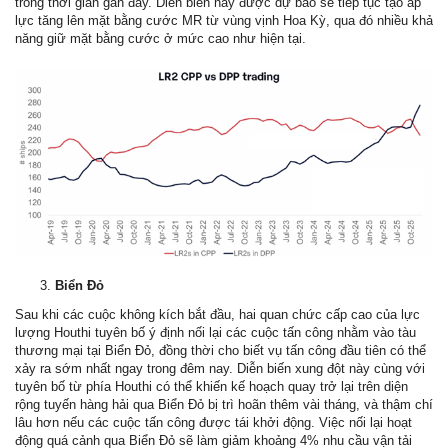
trong thời gian gần đây. Diễn biến này được dự báo sẽ tiếp tục tạo áp
lực tăng lên mặt bằng cước MR từ vùng vịnh Hoa Kỳ, qua đó nhiều khả
năng giữ mặt bằng cước ở mức cao như hiện tại.
Biển Đỏ
Sau khi các cuộc không kích bắt đầu, hai quan chức cấp cao của lực
lượng Houthi tuyên bố ý định nối lại các cuộc tấn công nhằm vào tàu
thương mại tại Biển Đỏ, đồng thời cho biết vụ tấn công đầu tiên có thể
xảy ra sớm nhất ngay trong đêm nay. Diễn biến xung đột này cùng với
tuyên bố từ phía Houthi có thể khiến kế hoạch quay trở lại trên diện
rộng tuyến hàng hải qua Biển Đỏ bị trì hoãn thêm vài tháng, và thậm chí
lâu hơn nếu các cuộc tấn công được tái khởi động. Việc nối lại hoạt
động quá cảnh qua Biển Đỏ sẽ làm giảm khoảng 4% nhu cầu vận tải