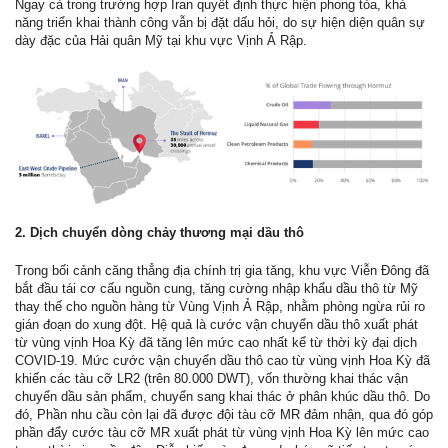
Ngay cả trong trường hợp Iran quyết định thực hiện phong tỏa, khả
năng triển khai thành công vẫn bị đặt dấu hỏi, do sự hiện diện quân sự
dày đặc của Hải quân Mỹ tại khu vực Vịnh Ả Rập.
2. Dịch chuyển dòng chảy thương mại dầu thô
Trong bối cảnh căng thẳng địa chính trị gia tăng, khu vực Viễn Đông đã
bắt đầu tái cơ cấu nguồn cung, tăng cường nhập khẩu dầu thô từ Mỹ
thay thế cho nguồn hàng từ Vùng Vịnh Ả Rập, nhằm phòng ngừa rủi ro
gián đoạn do xung đột. Hệ quả là cước vận chuyển dầu thô xuất phát
từ vùng vịnh Hoa Kỳ đã tăng lên mức cao nhất kể từ thời kỳ đại dịch
COVID-19. Mức cước vận chuyển dầu thô cao từ vùng vịnh Hoa Kỳ đã
khiến các tàu cỡ LR2 (trên 80.000 DWT), vốn thường khai thác vận
chuyển dầu sản phẩm, chuyển sang khai thác ở phân khúc dầu thô. Do
đó, Phần nhu cầu còn lại đã được đội tàu cỡ MR đảm nhận, qua đó góp
phần đẩy cước tàu cỡ MR xuất phát từ vùng vịnh Hoa Kỳ lên mức cao