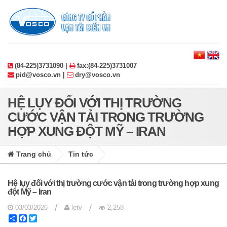
(84-225)3731090 |
fax:(84-225)3731007
pid@vosco.vn |
dry@vosco.vn
HỆ LỤY ĐỐI VỚI THỊ TRƯỜNG
CƯỚC VẬN TẢI TRONG TRƯỜNG
HỢP XUNG ĐỘT MỸ – IRAN
Trang chủ
Tin tức
Hệ lụy đối với thị trường cước vận tải trong trường hợp xung
đột Mỹ – Iran
/
/
03/03/2026
letv
2,258
Share
Facebook
Twitter