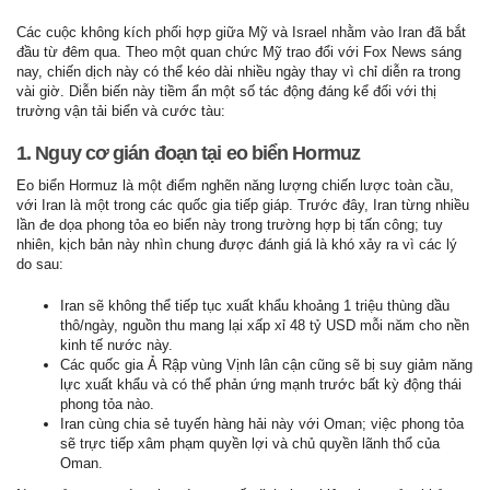
Các cuộc không kích phối hợp giữa Mỹ và Israel nhằm vào Iran đã bắt
đầu từ đêm qua. Theo một quan chức Mỹ trao đổi với Fox News sáng
nay, chiến dịch này có thể kéo dài nhiều ngày thay vì chỉ diễn ra trong
vài giờ. Diễn biến này tiềm ẩn một số tác động đáng kể đối với thị
trường vận tải biển và cước tàu:
1. Nguy cơ gián đoạn tại eo biển Hormuz
Eo biển Hormuz là một điểm nghẽn năng lượng chiến lược toàn cầu,
với Iran là một trong các quốc gia tiếp giáp. Trước đây, Iran từng nhiều
lần đe dọa phong tỏa eo biển này trong trường hợp bị tấn công; tuy
nhiên, kịch bản này nhìn chung được đánh giá là khó xảy ra vì các lý
do sau:
Iran sẽ không thể tiếp tục xuất khẩu khoảng 1 triệu thùng dầu
thô/ngày, nguồn thu mang lại xấp xỉ 48 tỷ USD mỗi năm cho nền
kinh tế nước này.
Các quốc gia Ả Rập vùng Vịnh lân cận cũng sẽ bị suy giảm năng
lực xuất khẩu và có thể phản ứng mạnh trước bất kỳ động thái
phong tỏa nào.
Iran cùng chia sẻ tuyến hàng hải này với Oman; việc phong tỏa
sẽ trực tiếp xâm phạm quyền lợi và chủ quyền lãnh thổ của
Oman.