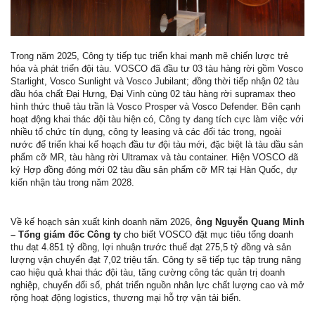
Trong năm 2025, Công ty tiếp tục triển khai mạnh mẽ chiến lược trẻ
hóa và phát triển đội tàu. VOSCO đã đầu tư 03 tàu hàng rời gồm Vosco
Starlight, Vosco Sunlight và Vosco Jubilant; đồng thời tiếp nhận 02 tàu
dầu hóa chất Đại Hưng, Đại Vinh cùng 02 tàu hàng rời supramax theo
hình thức thuê tàu trần là Vosco Prosper và Vosco Defender. Bên cạnh
hoạt động khai thác đội tàu hiện có, Công ty đang tích cực làm việc với
nhiều tổ chức tín dụng, công ty leasing và các đối tác trong, ngoài
nước để triển khai kế hoạch đầu tư đội tàu mới, đặc biệt là tàu dầu sản
phẩm cỡ MR, tàu hàng rời Ultramax và tàu container. Hiện VOSCO đã
ký Hợp đồng đóng mới 02 tàu dầu sản phẩm cỡ MR tại Hàn Quốc, dự
kiến nhận tàu trong năm 2028.
Về kế hoạch sản xuất kinh doanh năm 2026,
ông Nguyễn Quang Minh
– Tổng giám đốc Công ty
cho biết VOSCO đặt mục tiêu tổng doanh
thu đạt 4.851 tỷ đồng, lợi nhuận trước thuế đạt 275,5 tỷ đồng và sản
lượng vận chuyển đạt 7,02 triệu tấn. Công ty sẽ tiếp tục tập trung nâng
cao hiệu quả khai thác đội tàu, tăng cường công tác quản trị doanh
nghiệp, chuyển đổi số, phát triển nguồn nhân lực chất lượng cao và mở
rộng hoạt động logistics, thương mại hỗ trợ vận tải biển.