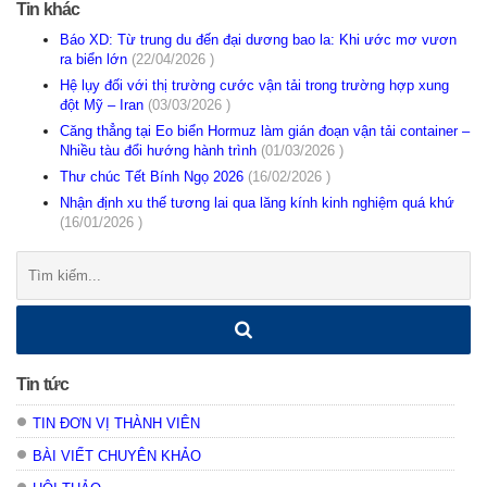
Tin khác
Báo XD: Từ trung du đến đại dương bao la: Khi ước mơ vươn
ra biển lớn
(22/04/2026 )
Hệ lụy đối với thị trường cước vận tải trong trường hợp xung
đột Mỹ – Iran
(03/03/2026 )
Căng thẳng tại Eo biển Hormuz làm gián đoạn vận tải container –
Nhiều tàu đổi hướng hành trình
(01/03/2026 )
Thư chúc Tết Bính Ngọ 2026
(16/02/2026 )
Nhận định xu thế tương lai qua lăng kính kinh nghiệm quá khứ
(16/01/2026 )
Tìm
kiếm:
Tin tức
TIN ĐƠN VỊ THÀNH VIÊN
BÀI VIẾT CHUYÊN KHẢO