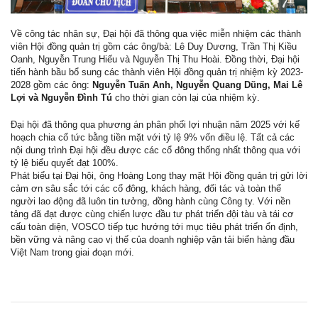
Về công tác nhân sự, Đại hội đã thông qua việc miễn nhiệm các thành
viên Hội đồng quản trị gồm các ông/bà: Lê Duy Dương, Trần Thị Kiều
Oanh, Nguyễn Trung Hiếu và Nguyễn Thị Thu Hoài. Đồng thời, Đại hội
tiến hành bầu bổ sung các thành viên Hội đồng quản trị nhiệm kỳ 2023-
2028 gồm các ông:
Nguyễn Tuấn Anh, Nguyễn Quang Dũng, Mai Lê
Lợi và Nguyễn Đình Tú
cho thời gian còn lại của nhiệm kỳ.
Đại hội đã thông qua phương án phân phối lợi nhuận năm 2025 với kế
hoạch chia cổ tức bằng tiền mặt với tỷ lệ 9% vốn điều lệ. Tất cả các
nội dung trình Đại hội đều được các cổ đông thống nhất thông qua với
tỷ lệ biểu quyết đạt 100%.
Phát biểu tại Đại hội, ông Hoàng Long thay mặt Hội đồng quản trị gửi lời
cảm ơn sâu sắc tới các cổ đông, khách hàng, đối tác và toàn thể
người lao động đã luôn tin tưởng, đồng hành cùng Công ty. Với nền
tảng đã đạt được cùng chiến lược đầu tư phát triển đội tàu và tái cơ
cấu toàn diện, VOSCO tiếp tục hướng tới mục tiêu phát triển ổn định,
bền vững và nâng cao vị thế của doanh nghiệp vận tải biển hàng đầu
Việt Nam trong giai đoạn mới.