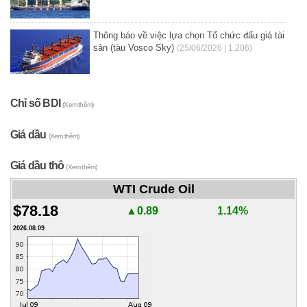
Thông báo về việc lựa chọn Tổ chức đấu giá tài
sản (tàu Vosco Sky)
(25/06/2026 | 1,206)
Chỉ số BDI
(Xem thêm)
Giá dầu
(Xem thêm)
Giá dầu thô
(Xem thêm)
WTI Crude Oil
$78.18
▲0.89
1.14%
2026.08.09