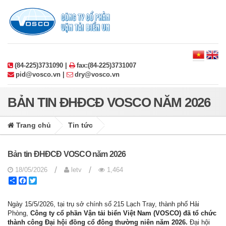
(84-225)3731090 |
fax:(84-225)3731007
pid@vosco.vn |
dry@vosco.vn
BẢN TIN ĐHĐCĐ VOSCO NĂM 2026
Trang chủ
Tin tức
Bản tin ĐHĐCĐ VOSCO năm 2026
/
/
18/05/2026
letv
1,464
Share
Facebook
Twitter
Ngày 15/5/2026, tại trụ sở chính số 215 Lạch Tray, thành phố Hải
Phòng,
Công ty cổ phần Vận tải biển Việt Nam (VOSCO) đã tổ chức
thành công Đại hội đồng cổ đông thường niên năm 2026.
Đại hội