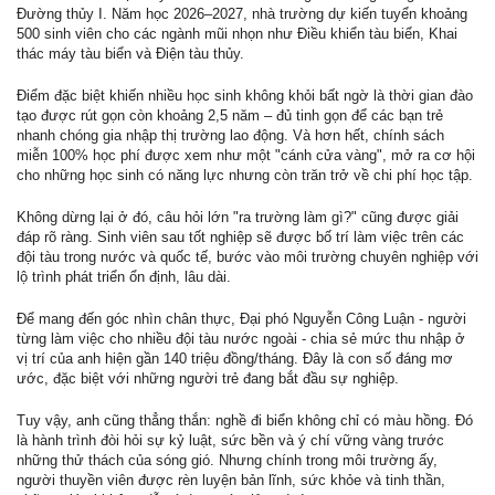
Đường thủy I. Năm học 2026–2027, nhà trường dự kiến tuyển khoảng
500 sinh viên cho các ngành mũi nhọn như Điều khiển tàu biển, Khai
thác máy tàu biển và Điện tàu thủy.
Điểm đặc biệt khiến nhiều học sinh không khỏi bất ngờ là thời gian đào
tạo được rút gọn còn khoảng 2,5 năm – đủ tinh gọn để các bạn trẻ
nhanh chóng gia nhập thị trường lao động. Và hơn hết, chính sách
miễn 100% học phí được xem như một "cánh cửa vàng", mở ra cơ hội
cho những học sinh có năng lực nhưng còn trăn trở về chi phí học tập.
Không dừng lại ở đó, câu hỏi lớn "ra trường làm gì?" cũng được giải
đáp rõ ràng. Sinh viên sau tốt nghiệp sẽ được bố trí làm việc trên các
đội tàu trong nước và quốc tế, bước vào môi trường chuyên nghiệp với
lộ trình phát triển ổn định, lâu dài.
Để mang đến góc nhìn chân thực, Đại phó Nguyễn Công Luận - người
từng làm việc cho nhiều đội tàu nước ngoài - chia sẻ mức thu nhập ở
vị trí của anh hiện gần 140 triệu đồng/tháng. Đây là con số đáng mơ
ước, đặc biệt với những người trẻ đang bắt đầu sự nghiệp.
Tuy vậy, anh cũng thẳng thắn: nghề đi biển không chỉ có màu hồng. Đó
là hành trình đòi hỏi sự kỷ luật, sức bền và ý chí vững vàng trước
những thử thách của sóng gió. Nhưng chính trong môi trường ấy,
người thuyền viên được rèn luyện bản lĩnh, sức khỏe và tinh thần,