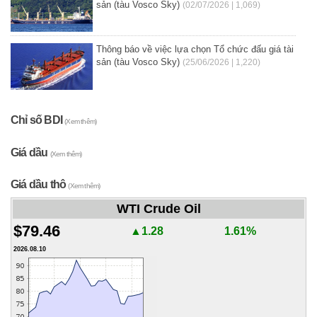
sản (tàu Vosco Sky)
(02/07/2026 | 1,069)
Thông báo về việc lựa chọn Tổ chức đấu giá tài
sản (tàu Vosco Sky)
(25/06/2026 | 1,220)
Chỉ số BDI
(Xem thêm)
Giá dầu
(Xem thêm)
Giá dầu thô
(Xem thêm)
WTI Crude Oil
$79.46
▲1.28
1.61%
2026.08.10