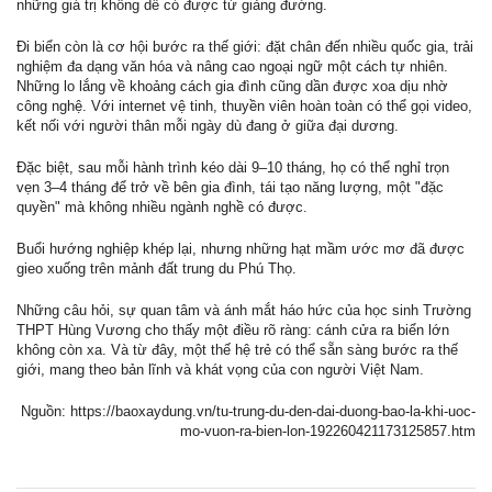
những giá trị không dễ có được từ giảng đường.
Đi biển còn là cơ hội bước ra thế giới: đặt chân đến nhiều quốc gia, trải
nghiệm đa dạng văn hóa và nâng cao ngoại ngữ một cách tự nhiên.
Những lo lắng về khoảng cách gia đình cũng dần được xoa dịu nhờ
công nghệ. Với internet vệ tinh, thuyền viên hoàn toàn có thể gọi video,
kết nối với người thân mỗi ngày dù đang ở giữa đại dương.
Đặc biệt, sau mỗi hành trình kéo dài 9–10 tháng, họ có thể nghỉ trọn
vẹn 3–4 tháng để trở về bên gia đình, tái tạo năng lượng, một "đặc
quyền" mà không nhiều ngành nghề có được.
Buổi hướng nghiệp khép lại, nhưng những hạt mầm ước mơ đã được
gieo xuống trên mảnh đất trung du Phú Thọ.
Những câu hỏi, sự quan tâm và ánh mắt háo hức của học sinh Trường
THPT Hùng Vương cho thấy một điều rõ ràng: cánh cửa ra biển lớn
không còn xa. Và từ đây, một thế hệ trẻ có thể sẵn sàng bước ra thế
giới, mang theo bản lĩnh và khát vọng của con người Việt Nam.
Nguồn: https://baoxaydung.vn/tu-trung-du-den-dai-duong-bao-la-khi-uoc-
mo-vuon-ra-bien-lon-192260421173125857.htm