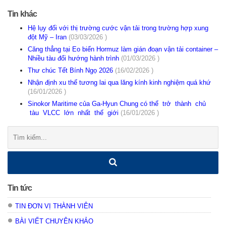
Tin khác
Hệ lụy đối với thị trường cước vận tải trong trường hợp xung
đột Mỹ – Iran
(03/03/2026 )
Căng thẳng tại Eo biển Hormuz làm gián đoạn vận tải container –
Nhiều tàu đổi hướng hành trình
(01/03/2026 )
Thư chúc Tết Bính Ngọ 2026
(16/02/2026 )
Nhận định xu thế tương lai qua lăng kính kinh nghiệm quá khứ
(16/01/2026 )
Sinokor Maritime của Ga-Hyun Chung có thể trở thành chủ
tàu VLCC lớn nhất thế giới
(16/01/2026 )
Tìm
kiếm:
Tin tức
TIN ĐƠN VỊ THÀNH VIÊN
BÀI VIẾT CHUYÊN KHẢO