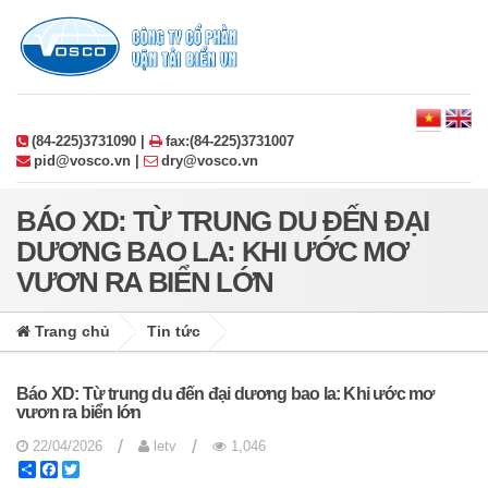
(84-225)3731090 |
fax:(84-225)3731007
pid@vosco.vn |
dry@vosco.vn
BÁO XD: TỪ TRUNG DU ĐẾN ĐẠI
DƯƠNG BAO LA: KHI ƯỚC MƠ
VƯƠN RA BIỂN LỚN
Trang chủ
Tin tức
Báo XD: Từ trung du đến đại dương bao la: Khi ước mơ
vươn ra biển lớn
/
/
22/04/2026
letv
1,046
Share
Facebook
Twitter