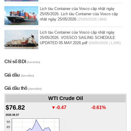
Lịch tàu Container của Vosco cập nhật ngày
25/05/2026. Lịch tàu Container của Vosco cập
nhật ngày 25/05/2026
(25/05/2026 | 866)
Lịch tàu Container của Vosco cập nhật ngày
25/05/2026. VOSSCO SAILING SCHEDULE
UPDATED 05.MAY.2026.pdf
(05/05/2026 | 1,096)
Chỉ số BDI
(Xem thêm)
Giá dầu
(Xem thêm)
Giá dầu thô
(Xem thêm)
WTI Crude Oil
$76.82
▼-0.47
-0.61%
2026.08.07