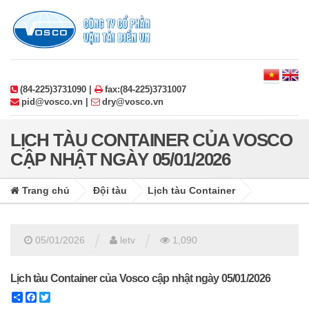
(84-225)3731090 |
fax:(84-225)3731007
pid@vosco.vn |
dry@vosco.vn
LỊCH TÀU CONTAINER CỦA VOSCO
CẬP NHẬT NGÀY 05/01/2026
Trang chủ
Đội tàu
Lịch tàu Container
/
/
05/01/2026
letv
1,090
Lịch tàu Container của Vosco cập nhật ngày 05/01/2026
Share
Facebook
Twitter