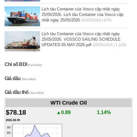
Lịch tàu Container của Vosco cập nhật ngày
25/05/2026. Lịch tàu Container của Vosco cập
nhật ngày 25/05/2026
(25/05/2026 | 870)
Lịch tàu Container của Vosco cập nhật ngày
25/05/2026. VOSSCO SAILING SCHEDULE
UPDATED 05.MAY.2026.pdf
(05/05/2026 | 1,105)
Chỉ số BDI
(Xem thêm)
Giá dầu
(Xem thêm)
Giá dầu thô
(Xem thêm)
WTI Crude Oil
$78.18
▲0.89
1.14%
2026.08.09