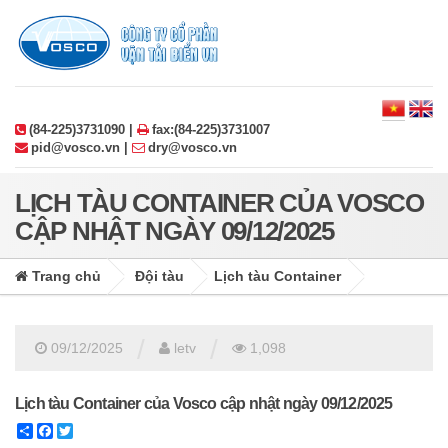
(84-225)3731090 |
fax:(84-225)3731007
pid@vosco.vn |
dry@vosco.vn
LỊCH TÀU CONTAINER CỦA VOSCO
CẬP NHẬT NGÀY 09/12/2025
Trang chủ
Đội tàu
Lịch tàu Container
/
/
09/12/2025
letv
1,098
Lịch tàu Container của Vosco cập nhật ngày 09/12/2025
Share
Facebook
Twitter