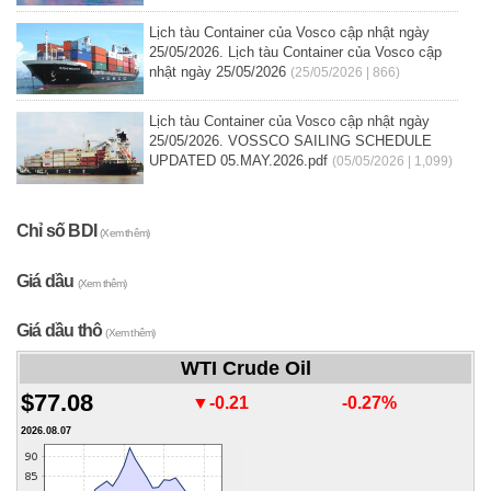
Lịch tàu Container của Vosco cập nhật ngày
25/05/2026. Lịch tàu Container của Vosco cập
nhật ngày 25/05/2026
(25/05/2026 | 866)
Lịch tàu Container của Vosco cập nhật ngày
25/05/2026. VOSSCO SAILING SCHEDULE
UPDATED 05.MAY.2026.pdf
(05/05/2026 | 1,099)
Chỉ số BDI
(Xem thêm)
Giá dầu
(Xem thêm)
Giá dầu thô
(Xem thêm)
WTI Crude Oil
$77.08
▼-0.21
-0.27%
2026.08.07