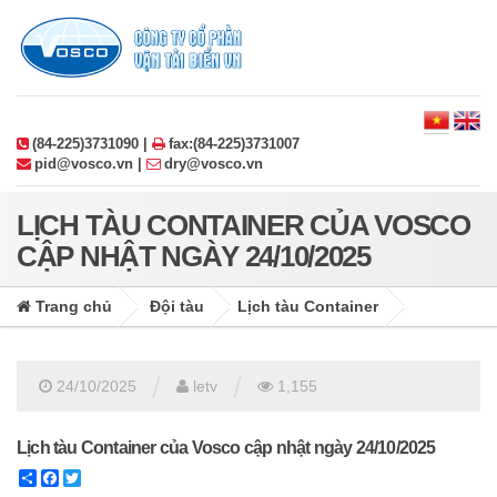
(84-225)3731090 |
fax:(84-225)3731007
pid@vosco.vn |
dry@vosco.vn
LỊCH TÀU CONTAINER CỦA VOSCO
CẬP NHẬT NGÀY 24/10/2025
Trang chủ
Đội tàu
Lịch tàu Container
/
/
24/10/2025
letv
1,155
Lịch tàu Container của Vosco cập nhật ngày 24/10/2025
Share
Facebook
Twitter