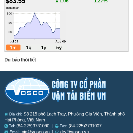
$83.55
▲1.06
1.27%
2026.08.09
Dự báo thời tiết
Số 215 phố Lạch Tray, Phường Gia Viên, Thành phố
Địa chỉ:
Hải Phòng, Việt Nam
(84-225)3731090
(84-225)3731007
Tel:
|
Fax:
pid@vosco.vn
dry@vosco.vn
Email:
|