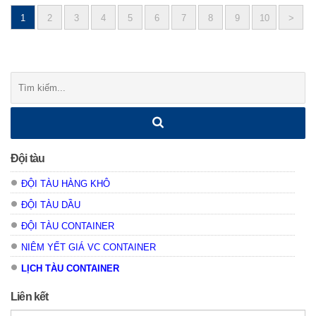
Posts
1
2
3
4
5
6
7
8
9
10
>
navigation
Tìm
kiếm:
Đội tàu
ĐỘI TÀU HÀNG KHÔ
ĐỘI TÀU DẦU
ĐỘI TÀU CONTAINER
NIÊM YẾT GIÁ VC CONTAINER
LỊCH TÀU CONTAINER
Liên kết