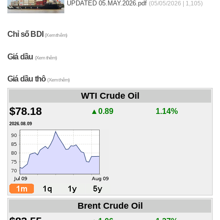
UPDATED 05.MAY.2026.pdf
(05/05/2026 | 1,105)
Chỉ số BDI
(Xem thêm)
Giá dầu
(Xem thêm)
Giá dầu thô
(Xem thêm)
WTI Crude Oil
$78.18
▲0.89
1.14%
2026.08.09
Brent Crude Oil