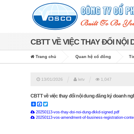
CBTT VỀ VIỆC THAY ĐỔI NỘ
Trang chủ
Quan hệ cổ đông
Ti
/
/
13/01/2026
letv
1,047
CBTT về việc thay đổi nội dung đăng ký doanh ng
Share
Facebook
Twitter
20250113-vos-thay-doi-noi-dung-dkkd-signed.pdf
20250113-vos-amendment-of-business-registration-conte