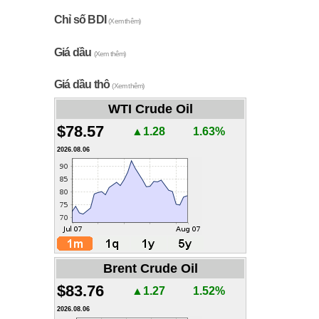
Chỉ số BDI
(Xem thêm)
Giá dầu
(Xem thêm)
Giá dầu thô
(Xem thêm)
WTI Crude Oil
$78.57
▲1.28
1.63%
2026.08.06
Brent Crude Oil
$83.76
▲1.27
1.52%
2026.08.06