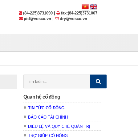
(84-225)3731090 |
fax:(84-225)3731007
pid@vosco.vn |
dry@vosco.vn
Tìm
kiếm:
Quan hệ cổ đông
TIN TỨC CỔ ĐÔNG
BÁO CÁO TÀI CHÍNH
ĐIỀU LỆ VÀ QUY CHẾ QUẢN TRỊ
TRỢ GIÚP CỔ ĐÔNG