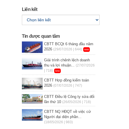
Liên kết
Tin được quan tâm
CBTT BCQt 6 tháng đầu năm
2026
(29/07/2026 | 644)
new
Giải trình chênh lệch doanh
thu và lợi nhuận...
(27/07/2026
| 718)
new
CBTT Hợp đồng kiểm toán
2026
(07/07/2026 | 747)
CBTT Điều lệ Công ty sửa đổi
lần thứ 10
(26/05/2026 | 718)
CBTT NQ HĐQT về việc cử
Người đại diện phần...
(18/05/2026 | 983)