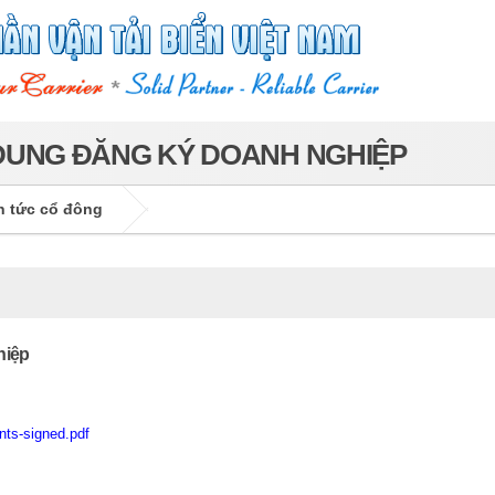
I DUNG ĐĂNG KÝ DOANH NGHIỆP
n tức cổ đông
hiệp
nts-signed.pdf