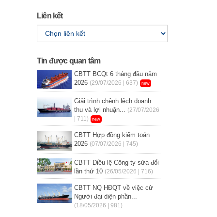
Liên kết
Tin được quan tâm
CBTT BCQt 6 tháng đầu năm
2026
(29/07/2026 | 637)
new
Giải trình chênh lệch doanh
thu và lợi nhuận...
(27/07/2026
| 711)
new
CBTT Hợp đồng kiểm toán
2026
(07/07/2026 | 745)
CBTT Điều lệ Công ty sửa đổi
lần thứ 10
(26/05/2026 | 716)
CBTT NQ HĐQT về việc cử
Người đại diện phần...
(18/05/2026 | 981)