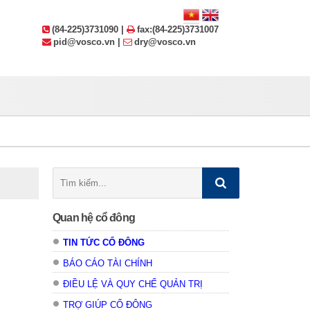
(84-225)3731090 |
fax:(84-225)3731007
pid@vosco.vn |
dry@vosco.vn
Tìm
kiếm:
Quan hệ cổ đông
TIN TỨC CỔ ĐÔNG
BÁO CÁO TÀI CHÍNH
ĐIỀU LỆ VÀ QUY CHẾ QUẢN TRỊ
TRỢ GIÚP CỔ ĐÔNG