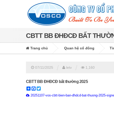
CBTT BB ĐHĐCĐ BẤT THƯỜN
Trang chủ
Quan hệ cổ đông
Ti
/
/
07/11/2025
letv
1,160
CBTT BB ĐHĐCĐ bất thường 2025
Share
Facebook
Twitter
20251107-vos-cbtt-bien-ban-dhdcd-bat-thuong-2025-sign