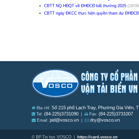
CBTT NQ HĐQT về ĐHĐCĐ bất thường 2025
(18/09
CBTT ngày ĐKCC thực hiện quyền tham dự ĐHĐCĐ
Số 215 phố Lạch Tray, Phường Gia Viên, 
Địa chỉ:
(84-225)3731090
(84-225)3731007
Tel:
|
Fax:
pid@vosco.vn
dry@vosco.vn
Email:
|
© BP.Tin học VOSCO |
https://card.vosco.vn