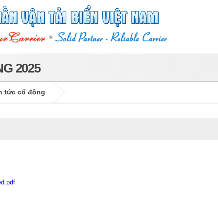
G 2025
n tức cổ đông
ed.pdf