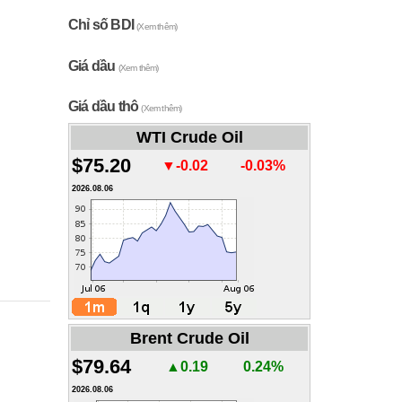
Chỉ số BDI
(Xem thêm)
Giá dầu
(Xem thêm)
Giá dầu thô
(Xem thêm)
WTI Crude Oil
$75.20
▼-0.02
-0.03%
2026.08.06
Brent Crude Oil
$79.64
▲0.19
0.24%
2026.08.06