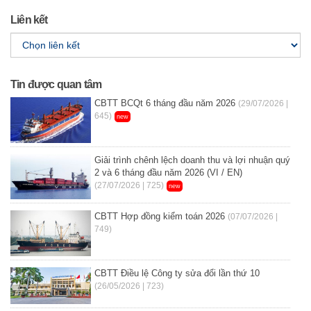
Liên kết
Tin được quan tâm
CBTT BCQt 6 tháng đầu năm 2026
(29/07/2026 |
645)
new
Giải trình chênh lệch doanh thu và lợi nhuận quý
2 và 6 tháng đầu năm 2026 (VI / EN)
(27/07/2026 | 725)
new
CBTT Hợp đồng kiểm toán 2026
(07/07/2026 |
749)
CBTT Điều lệ Công ty sửa đổi lần thứ 10
(26/05/2026 | 723)