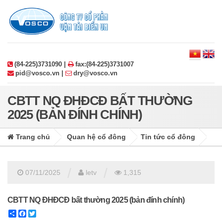
(84-225)3731090 |
fax:(84-225)3731007
pid@vosco.vn |
dry@vosco.vn
CBTT NQ ĐHĐCĐ BẤT THƯỜNG
2025 (BẢN ĐÍNH CHÍNH)
Trang chủ
Quan hệ cổ đông
Tin tức cổ đông
/
/
07/11/2025
letv
1,315
CBTT NQ ĐHĐCĐ bất thường 2025 (bản đính chính)
Share
Facebook
Twitter