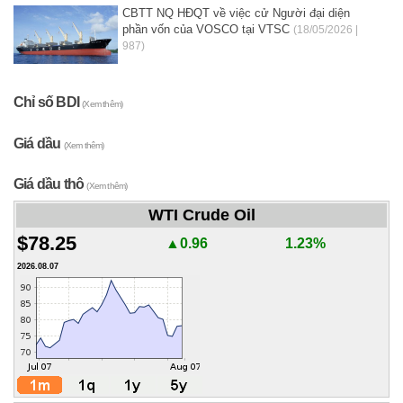
CBTT NQ HĐQT về việc cử Người đại diện
phần vốn của VOSCO tại VTSC
(18/05/2026 |
987)
Chỉ số BDI
(Xem thêm)
Giá dầu
(Xem thêm)
Giá dầu thô
(Xem thêm)
WTI Crude Oil
$78.25
▲0.96
1.23%
2026.08.07