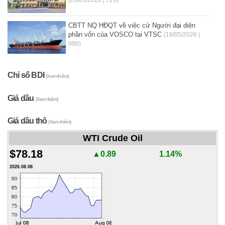
CBTT NQ HĐQT về việc cử Người đại diện
phần vốn của VOSCO tại VTSC
(18/05/2026 |
990)
Chỉ số BDI
(Xem thêm)
Giá dầu
(Xem thêm)
Giá dầu thô
(Xem thêm)
WTI Crude Oil
$78.18
▲0.89
1.14%
2026.08.08