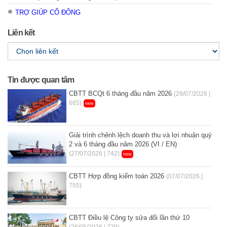
TRỢ GIÚP CỔ ĐÔNG
Liên kết
Tin được quan tâm
CBTT BCQt 6 tháng đầu năm 2026
(29/07/2026 |
665)
new
Giải trình chênh lệch doanh thu và lợi nhuận quý
2 và 6 tháng đầu năm 2026 (VI / EN)
(27/07/2026 | 742)
new
CBTT Hợp đồng kiểm toán 2026
(07/07/2026 |
755)
CBTT Điều lệ Công ty sửa đổi lần thứ 10
(26/05/2026 | 729)