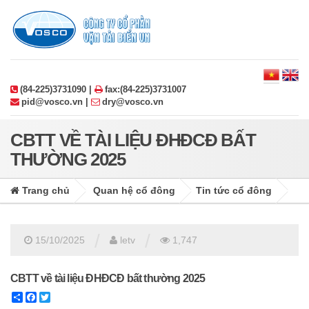
(84-225)3731090 |
fax:(84-225)3731007
pid@vosco.vn |
dry@vosco.vn
CBTT VỀ TÀI LIỆU ĐHĐCĐ BẤT
THƯỜNG 2025
Trang chủ
Quan hệ cổ đông
Tin tức cổ đông
/
/
15/10/2025
letv
1,747
CBTT về tài liệu ĐHĐCĐ bất thường 2025
Share
Facebook
Twitter