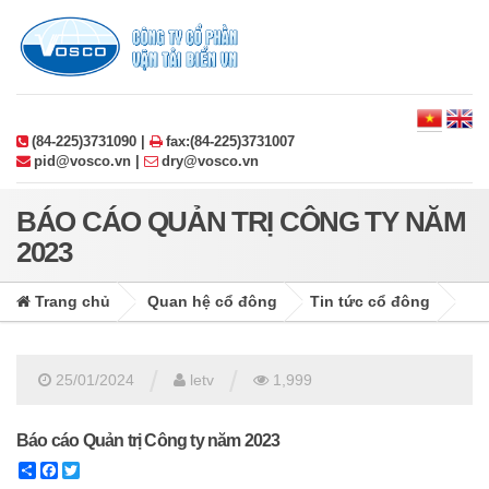
(84-225)3731090 |
fax:(84-225)3731007
pid@vosco.vn |
dry@vosco.vn
BÁO CÁO QUẢN TRỊ CÔNG TY NĂM
2023
Trang chủ
Quan hệ cổ đông
Tin tức cổ đông
/
/
25/01/2024
letv
1,999
Báo cáo Quản trị Công ty năm 2023
Share
Facebook
Twitter