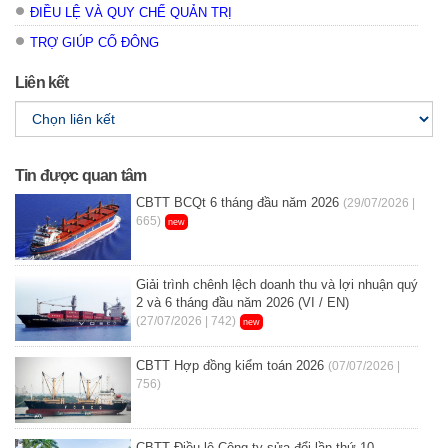
ĐIỀU LỆ VÀ QUY CHẾ QUẢN TRỊ
TRỢ GIÚP CỔ ĐÔNG
Liên kết
Tin được quan tâm
CBTT BCQt 6 tháng đầu năm 2026
(29/07/2026 |
665)
new
Giải trình chênh lệch doanh thu và lợi nhuận quý
2 và 6 tháng đầu năm 2026 (VI / EN)
(27/07/2026 | 742)
new
CBTT Hợp đồng kiểm toán 2026
(07/07/2026 |
756)
CBTT Điều lệ Công ty sửa đổi lần thứ 10