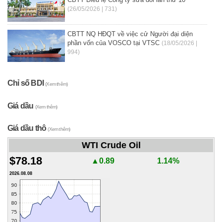
(26/05/2026 | 731)
CBTT NQ HĐQT về việc cử Người đại diện
phần vốn của VOSCO tại VTSC
(18/05/2026 |
994)
Chỉ số BDI
(Xem thêm)
Giá dầu
(Xem thêm)
Giá dầu thô
(Xem thêm)
WTI Crude Oil
$78.18
▲0.89
1.14%
2026.08.08