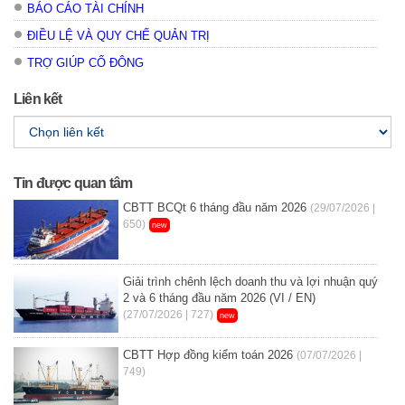
BÁO CÁO TÀI CHÍNH
ĐIỀU LỆ VÀ QUY CHẾ QUẢN TRỊ
TRỢ GIÚP CỔ ĐÔNG
Liên kết
Tin được quan tâm
CBTT BCQt 6 tháng đầu năm 2026
(29/07/2026 |
650)
new
Giải trình chênh lệch doanh thu và lợi nhuận quý
2 và 6 tháng đầu năm 2026 (VI / EN)
(27/07/2026 | 727)
new
CBTT Hợp đồng kiểm toán 2026
(07/07/2026 |
749)