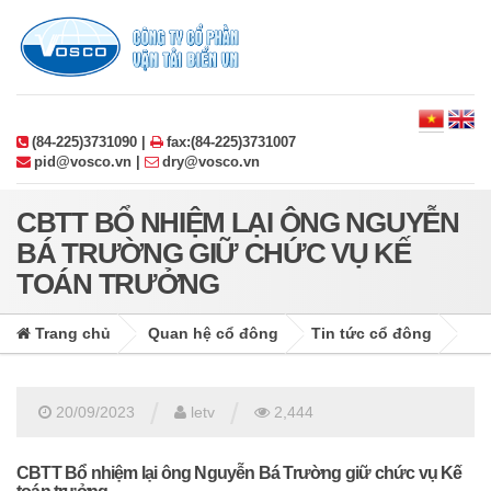
(84-225)3731090 |
fax:(84-225)3731007
pid@vosco.vn |
dry@vosco.vn
CBTT BỔ NHIỆM LẠI ÔNG NGUYỄN
BÁ TRƯỜNG GIỮ CHỨC VỤ KẾ
TOÁN TRƯỞNG
Trang chủ
Quan hệ cổ đông
Tin tức cổ đông
/
/
20/09/2023
letv
2,444
CBTT Bổ nhiệm lại ông Nguyễn Bá Trường giữ chức vụ Kế