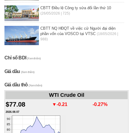
CBTT Điều lệ Công ty sửa đổi lần thứ 10
(26/05/2026 | 725)
CBTT NQ HĐQT về việc cử Người đại diện
phần vốn của VOSCO tại VTSC
(18/05/2026 |
988)
Chỉ số BDI
(Xem thêm)
Giá dầu
(Xem thêm)
Giá dầu thô
(Xem thêm)
WTI Crude Oil
$77.08
▼-0.21
-0.27%
2026.08.07