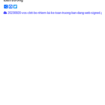
toán trưởng
Share
Facebook
Twitter
20230920-vos-cbtt-bo-nhiem-lai-ke-toan-truong-ban-dang-web-signed.pd