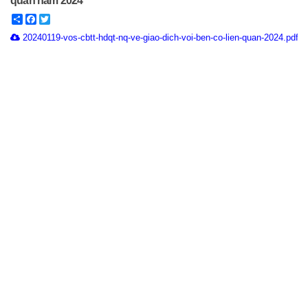
quan năm 2024
Share
Facebook
Twitter
20240119-vos-cbtt-hdqt-nq-ve-giao-dich-voi-ben-co-lien-quan-2024.pdf