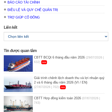
BÁO CÁO TÀI CHÍNH
ĐIỀU LỆ VÀ QUY CHẾ QUẢN TRỊ
TRỢ GIÚP CỔ ĐÔNG
Liên kết
Tin được quan tâm
CBTT BCQt 6 tháng đầu năm 2026
(29/07/2026 |
632)
new
Giải trình chênh lệch doanh thu và lợi nhuận quý
2 và 6 tháng đầu năm 2026 (VI / EN)
(27/07/2026 | 702)
new
CBTT Hợp đồng kiểm toán 2026
(07/07/2026 |
743)