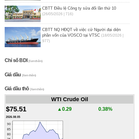
CBTT Điều lệ Công ty sửa đổi lần thứ 10
(26/05/2026 | 716)
CBTT NQ HĐQT về việc cử Người đại diện
phần vốn của VOSCO tại VTSC
(18/05/2026 |
977)
Chỉ số BDI
(Xem thêm)
Giá dầu
(Xem thêm)
Giá dầu thô
(Xem thêm)
WTI Crude Oil
$75.51
▲0.29
0.38%
2026.08.05