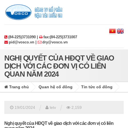
(84-225)3731090 |
fax:(84-225)3731007
pid@vosco.vn |
dry@vosco.vn
NGHỊ QUYẾT CỦA HĐQT VỀ GIAO
DỊCH VỚI CÁC ĐƠN VỊ CÓ LIÊN
QUAN NĂM 2024
Trang chủ
Quan hệ cổ đông
Tin tức cổ đông
/
/
19/01/2024
letv
2,159
Nghị quyết của HĐQT về giao dịch với các đơn vị có liên