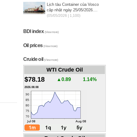
Lịch tàu Container của Vosco
cập nhật ngày 25/05/2026....
(05/05/2026 | 1,100)
BDI index
(View more)
Oil prices
(View more)
Cruide oil
(View more)
WTI Crude Oil
$78.18
▲0.89
1.14%
2026.08.08