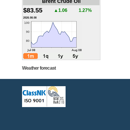
Brent Crude Oil
$83.55
▲1.06
1.27%
2026.08.08
Weather forecast