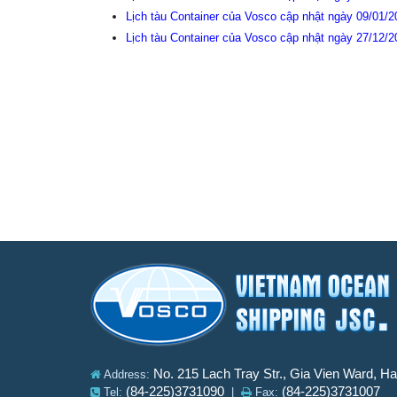
Lịch tàu Container của Vosco cập nhật ngày 09/01/
Lịch tàu Container của Vosco cập nhật ngày 27/12/
No. 215 Lach Tray Str., Gia Vien Ward, H
Address:
(84-225)3731090
(84-225)3731007
Tel:
|
Fax: