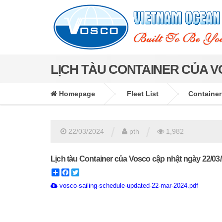
LỊCH TÀU CONTAINER CỦA VO
Homepage
Fleet List
Container
/
/
22/03/2024
pth
1,982
Lịch tàu Container của Vosco cập nhật ngày 22/03
Share
Facebook
Twitter
vosco-sailing-schedule-updated-22-mar-2024.pdf