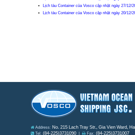
Lịch tàu Container của Vosco cập nhật ngày 27/12/
Lịch tàu Container của Vosco cập nhật ngày 20/12/
No. 215 Lach Tray Str., Gia Vien Ward, H
Address:
(84-225)3731090
(84-225)3731007
Tel:
|
Fax: