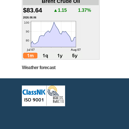
Brent Crude Oil
$83.64
▲1.15
1.37%
2026.08.06
Weather forecast