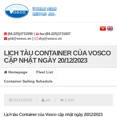
(84-225)3731090 |
fax:(84-225)3731007
pid@vosco.vn |
dry@vosco.vn
LỊCH TÀU CONTAINER CỦA VOSCO
CẬP NHẬT NGÀY 20/12/2023
Homepage
Fleet List
Container Sailing Schedule
/
/
20/12/2023
pth
2,044
Lịch tàu Container của Vosco cập nhật ngày 20/12/2023