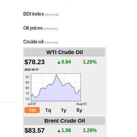
BDI index
(View more)
Oil prices
(View more)
Cruide oil
(View more)
WTI Crude Oil
$78.23
▲0.94
1.20%
2026.08.07
Brent Crude Oil
$83.57
▲1.08
1.29%