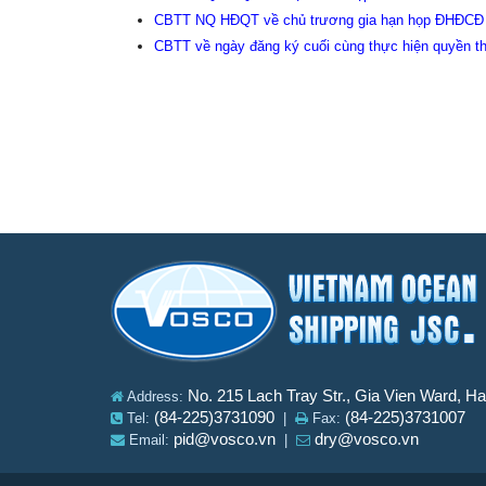
CBTT NQ HĐQT về chủ trương gia hạn họp ĐHĐCĐ
CBTT về ngày đăng ký cuối cùng thực hiện quyền
No. 215 Lach Tray Str., Gia Vien Ward, H
Address:
(84-225)3731090
(84-225)3731007
Tel:
|
Fax:
pid@vosco.vn
dry@vosco.vn
Email:
|