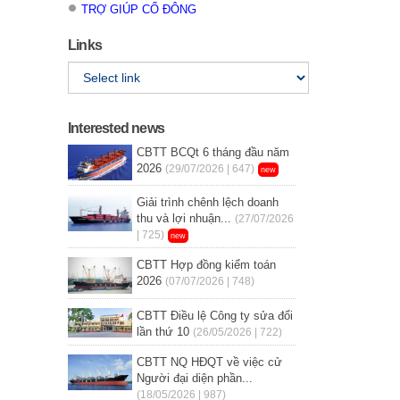
TRỢ GIÚP CỔ ĐÔNG
Links
Interested news
CBTT BCQt 6 tháng đầu năm
2026
(29/07/2026 | 647)
new
Giải trình chênh lệch doanh
thu và lợi nhuận...
(27/07/2026
| 725)
new
CBTT Hợp đồng kiểm toán
2026
(07/07/2026 | 748)
CBTT Điều lệ Công ty sửa đổi
lần thứ 10
(26/05/2026 | 722)
CBTT NQ HĐQT về việc cử
Người đại diện phần...
(18/05/2026 | 987)