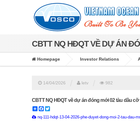
CBTT NQ HĐQT VỀ DỰ ÁN ĐÓ
Homepage
Investor Relations
/
/
14/04/2026
letv
982
CBTT NQ HĐQT về dự án đóng mới 02 tàu dầu cỡ
Share
Facebook
Twitter
nq-111-hdqt-13-04-2026-phe-duyet-dong-moi-2-tau-dau-mr