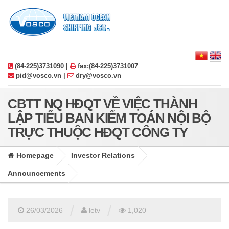
(84-225)3731090 |
fax:(84-225)3731007
pid@vosco.vn |
dry@vosco.vn
CBTT NQ HĐQT VỀ VIỆC THÀNH
LẬP TIỂU BAN KIỂM TOÁN NỘI BỘ
TRỰC THUỘC HĐQT CÔNG TY
Homepage
Investor Relations
Announcements
/
/
26/03/2026
letv
1,020