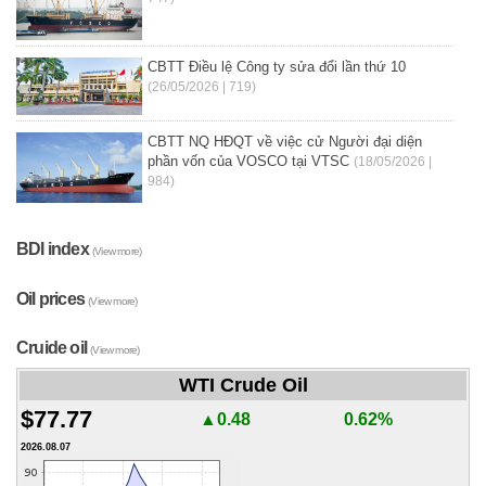
CBTT Điều lệ Công ty sửa đổi lần thứ 10
(26/05/2026 | 719)
CBTT NQ HĐQT về việc cử Người đại diện
phần vốn của VOSCO tại VTSC
(18/05/2026 |
984)
BDI index
(View more)
Oil prices
(View more)
Cruide oil
(View more)
WTI Crude Oil
$77.77
▲0.48
0.62%
2026.08.07