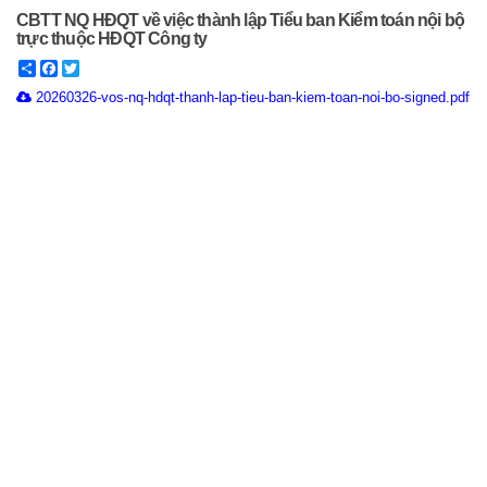
CBTT NQ HĐQT về việc thành lập Tiểu ban Kiểm toán nội bộ
trực thuộc HĐQT Công ty
Share
Facebook
Twitter
20260326-vos-nq-hdqt-thanh-lap-tieu-ban-kiem-toan-noi-bo-signed.pdf