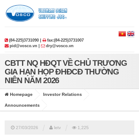
(84-225)3731090 |
fax:(84-225)3731007
pid@vosco.vn |
dry@vosco.vn
CBTT NQ HĐQT VỀ CHỦ TRƯƠNG
GIA HẠN HỌP ĐHĐCĐ THƯỜNG
NIÊN NĂM 2026
Homepage
Investor Relations
Announcements
/
/
27/03/2026
letv
1,225