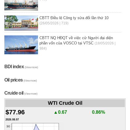
CBTT Điều lệ Công ty sửa đổi lần thứ 10
(26/05/2026 | 719)
CBTT NQ HĐQT về việc cử Người đại diện
phần vốn của VOSCO tại VTSC
(18/05/2026 |
984)
BDI index
(View more)
Oil prices
(View more)
Cruide oil
(View more)
WTI Crude Oil
$77.96
▲0.67
0.86%
2026.08.07