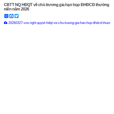
CBTT NQ HĐQT về chủ trương gia hạn họp ĐHĐCĐ thường
niên năm 2026
Share
Facebook
Twitter
20260327-vos-nghi-quyet-hdqt-ve-chu-truong-gia-han-hop-dhdcd-thuong-