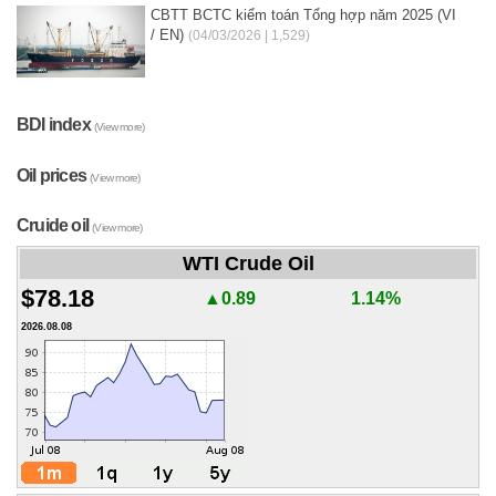
CBTT BCTC kiểm toán Tổng hợp năm 2025 (VI
/ EN)
(04/03/2026 | 1,529)
BDI index
(View more)
Oil prices
(View more)
Cruide oil
(View more)
WTI Crude Oil
$78.18
▲0.89
1.14%
2026.08.08