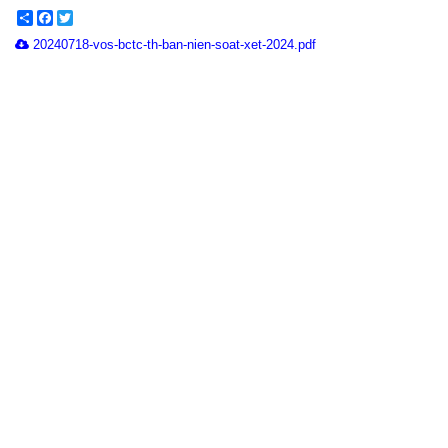
Share
Facebook
Twitter
20240718-vos-bctc-th-ban-nien-soat-xet-2024.pdf