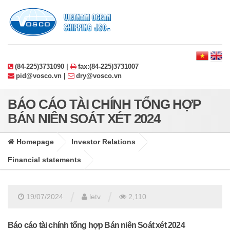
(84-225)3731090 |
fax:(84-225)3731007
pid@vosco.vn |
dry@vosco.vn
BÁO CÁO TÀI CHÍNH TỔNG HỢP
BÁN NIÊN SOÁT XÉT 2024
Homepage
Investor Relations
Financial statements
/
/
19/07/2024
letv
2,110
Báo cáo tài chính tổng hợp Bán niên Soát xét 2024