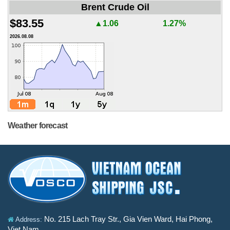
Brent Crude Oil
$83.55
▲1.06
1.27%
2026.08.08
Weather forecast
No. 215 Lach Tray Str., Gia Vien Ward, Hai Phong,
Address:
Viet Nam