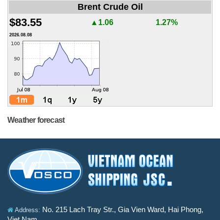
Brent Crude Oil
$83.55
▲1.06
1.27%
2026.08.08
Weather forecast
No. 215 Lach Tray Str., Gia Vien Ward, Hai Phong,
Address:
Viet Nam