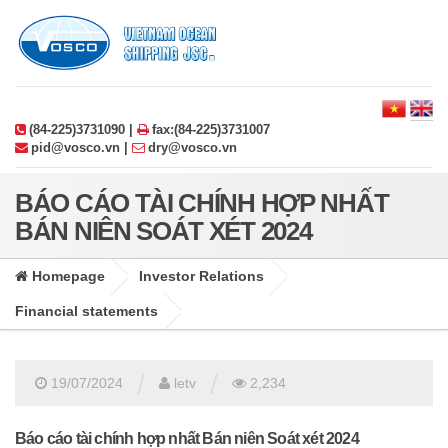
(84-225)3731090 |
fax:(84-225)3731007
pid@vosco.vn |
dry@vosco.vn
BÁO CÁO TÀI CHÍNH HỢP NHẤT
BÁN NIÊN SOÁT XÉT 2024
Homepage
Investor Relations
Financial statements
/
/
19/07/2024
letv
2,234
Báo cáo tài chính hợp nhất Bán niên Soát xét 2024