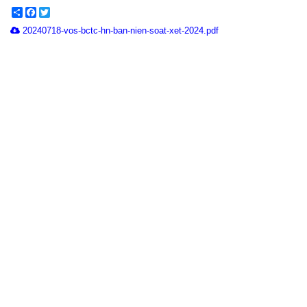
Share
Facebook
Twitter
20240718-vos-bctc-hn-ban-nien-soat-xet-2024.pdf