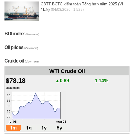
CBTT BCTC kiểm toán Tổng hợp năm 2025 (VI
/ EN)
(04/03/2026 | 1,529)
BDI index
(View more)
Oil prices
(View more)
Cruide oil
(View more)
WTI Crude Oil
$78.18
▲0.89
1.14%
2026.08.08