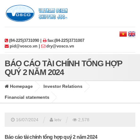
(84-225)3731090 |
fax:(84-225)3731007
pid@vosco.vn |
dry@vosco.vn
BÁO CÁO TÀI CHÍNH TỔNG HỢP
QUÝ 2 NĂM 2024
Homepage
Investor Relations
Financial statements
/
/
16/07/2024
letv
2,578
Báo cáo tài chính tổng hợp quý 2 năm 2024