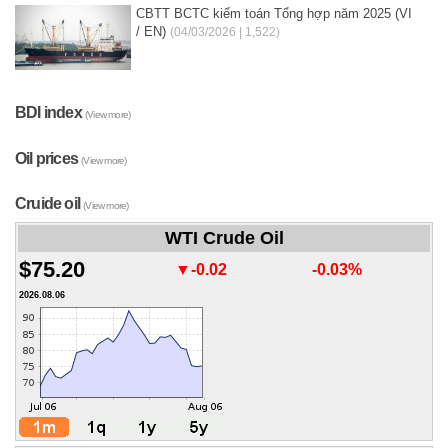
CBTT BCTC kiểm toán Tổng hợp năm 2025 (VI
/ EN)
(04/03/2026 | 1,522)
BDI index
(View more)
Oil prices
(View more)
Cruide oil
(View more)
WTI Crude Oil
$75.20
▼-0.02
-0.03%
2026.08.06