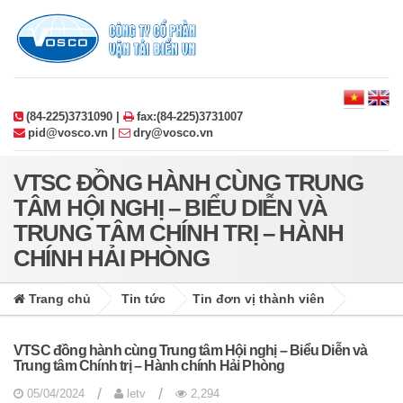
(84-225)3731090 |
fax:(84-225)3731007
pid@vosco.vn |
dry@vosco.vn
VTSC ĐỒNG HÀNH CÙNG TRUNG
TÂM HỘI NGHỊ – BIỂU DIỄN VÀ
TRUNG TÂM CHÍNH TRỊ – HÀNH
CHÍNH HẢI PHÒNG
Trang chủ
Tin tức
Tin đơn vị thành viên
VTSC đồng hành cùng Trung tâm Hội nghị – Biểu Diễn và
Trung tâm Chính trị – Hành chính Hải Phòng
/
/
05/04/2024
letv
2,294