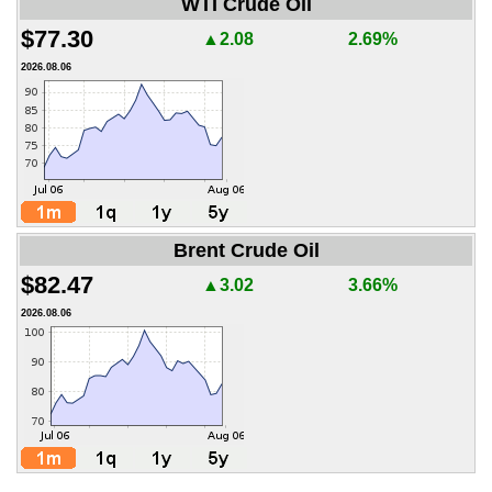
WTI Crude Oil
$77.30
▲2.08
2.69%
2026.08.06
Brent Crude Oil
$82.47
▲3.02
3.66%
2026.08.06