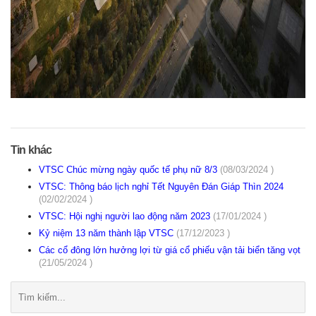
Tin khác
VTSC Chúc mừng ngày quốc tế phụ nữ 8/3
(08/03/2024 )
VTSC: Thông báo lịch nghỉ Tết Nguyên Đán Giáp Thìn 2024
(02/02/2024 )
VTSC: Hội nghị người lao động năm 2023
(17/01/2024 )
Kỷ niệm 13 năm thành lập VTSC
(17/12/2023 )
Các cổ đông lớn hưởng lợi từ giá cổ phiếu vận tải biển tăng vọt
(21/05/2024 )
Tìm
kiếm: