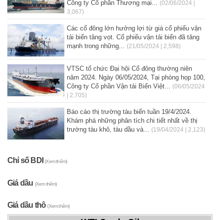
Công ty Cổ phần Thương mại...
(02/06/2024 |
3,067)
Các cổ đông lớn hưởng lợi từ giá cổ phiếu vận
tải biển tăng vọt. Cổ phiếu vận tải biển đã tăng
mạnh trong những...
(21/05/2024 | 2,598)
VTSC tổ chức Đại hội Cổ đông thường niên
năm 2024. Ngày 06/05/2024, Tại phòng họp 100,
Công ty Cổ phần Vận tải Biển Việt...
(06/05/2024
| 2,705)
Báo cáo thị trường tàu biển tuần 19/4/2024.
Khám phá những phân tích chi tiết nhất về thị
trường tàu khô, tàu dầu và...
(19/04/2024 | 2,123)
Chỉ số BDI
(Xem thêm)
Giá dầu
(Xem thêm)
Giá dầu thô
(Xem thêm)