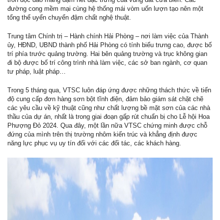
đường cong mềm mại cùng hệ thống mái vòm uốn lượn tạo nên một
tổng thể uyển chuyển đậm chất nghệ thuật.
Trung tâm Chính trị – Hành chính Hải Phòng – nơi làm việc của Thành
ủy, HĐND, UBND thành phố Hải Phòng có tính biểu trưng cao, được bố
trí phía trước quảng trường. Hai bên quảng trường và trục không gian
đi bộ được bố trí công trình nhà làm việc, các sở ban ngành, cơ quan
tư pháp, luật pháp…
Trong 5 tháng qua, VTSC luôn đáp ứng được những thách thức về tiến
độ cung cấp đơn hàng sơn bột tĩnh điện, đảm bảo giám sát chặt chẽ
các yêu cầu về kỹ thuật cũng như chất lượng bề mặt sơn của các nhà
thầu của dự án, nhất là trong giai đoạn gấp rút chuẩn bị cho Lễ hội Hoa
Phượng Đỏ 2024. Qua đây, một lần nữa VTSC chứng minh được chỗ
đứng của mình trên thị trường nhôm kiến trúc và khẳng định được
năng lực phục vụ uy tín đối với các đối tác, các khách hàng.