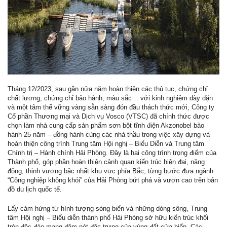
Tháng 12/2023, sau gần nửa năm hoàn thiện các thủ tục, chứng chỉ
chất lượng, chứng chỉ bảo hành, màu sắc… với kinh nghiệm dày dặn
và một tâm thế vững vàng sẵn sàng đón đầu thách thức mới, Công ty
Cổ phần Thương mại và Dịch vụ Vosco (VTSC) đã chính thức được
chọn làm nhà cung cấp sản phẩm sơn bột tĩnh điện Akzonobel bảo
hành 25 năm – đồng hành cùng các nhà thầu trong việc xây dựng và
hoàn thiện công trình Trung tâm Hội nghị – Biểu Diễn và Trung tâm
Chính trị – Hành chính Hải Phòng. Đây là hai công trình trọng điểm của
Thành phố, góp phần hoàn thiện cảnh quan kiến trúc hiện đại, năng
động, thịnh vượng bậc nhất khu vực phía Bắc, từng bước đưa ngành
“Công nghiệp không khói” của Hải Phòng bứt phá và vươn cao trên bản
đồ du lịch quốc tế.
Lấy cảm hứng từ hình tượng sóng biển và những dòng sông, Trung
tâm Hội nghị – Biểu diễn thành phố Hải Phòng sở hữu kiến trúc khối
tròn độc đáo mang đậm nét đặc trưng của vùng đất cửa biển. Các