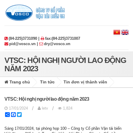
(84-225)3731090 |
fax:(84-225)3731007
pid@vosco.vn |
dry@vosco.vn
VTSC: HỘI NGHỊ NGƯỜI LAO ĐỘNG
NĂM 2023
Trang chủ
Tin tức
Tin đơn vị thành viên
VTSC: Hội nghị người lao động năm 2023
/
/
17/01/2024
letv
1,824
Share
Facebook
Twitter
Sáng 17/01/2024, tại phòng họp 100 – Công ty Cổ phần Vận tải biển