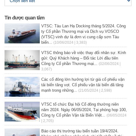
Tin được quan tâm
VTSC: Tàu Lan Hạ Docking tháng 5/2024. Công
ty Cổ phần Thương mại và Dịch vụ VOSCO
(VTSC) vinh dự là đơn vị cung cấp sơn Tàu
biển...
(10/06/2024 | 3,383)
VTSC thông báo về việc thay đổi nhân sự. Kính
gửi: Quý Khách hàng – Đối tác Lời đầu tiên
Công ty Cổ phần Thương mại...
(02/06/2024 |
3,067)
Các cổ đông lớn hưởng lợi từ giá cổ phiếu vận
tải biển tăng vọt. Cổ phiếu vận tải biển đã tăng
mạnh trong những...
(21/05/2024 | 2,598)
VTSC tổ chức Đại hội Cổ đông thường niên
năm 2024. Ngày 06/05/2024, Tại phòng họp 100,
Công ty Cổ phần Vận tải Biển Việt...
(06/05/2024
| 2,705)
Báo cáo thị trường tàu biển tuần 19/4/2024.