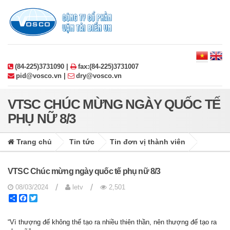
(84-225)3731090 |
fax:(84-225)3731007
pid@vosco.vn |
dry@vosco.vn
VTSC CHÚC MỪNG NGÀY QUỐC TẾ
PHỤ NỮ 8/3
Trang chủ
Tin tức
Tin đơn vị thành viên
VTSC Chúc mừng ngày quốc tế phụ nữ 8/3
/
/
08/03/2024
letv
2,501
Share
Facebook
Twitter
“Vì thượng đế không thể tạo ra nhiều thiên thần, nên thượng đế tạo ra