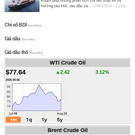
Khám phá những phân tích chi tiết nhất về thị
trường tàu khô, tàu dầu và...
(19/04/2024 | 2,124)
Chỉ số BDI
(Xem thêm)
Giá dầu
(Xem thêm)
Giá dầu thô
(Xem thêm)
WTI Crude Oil
$77.64
▲2.42
3.12%
2026.08.06
Brent Crude Oil