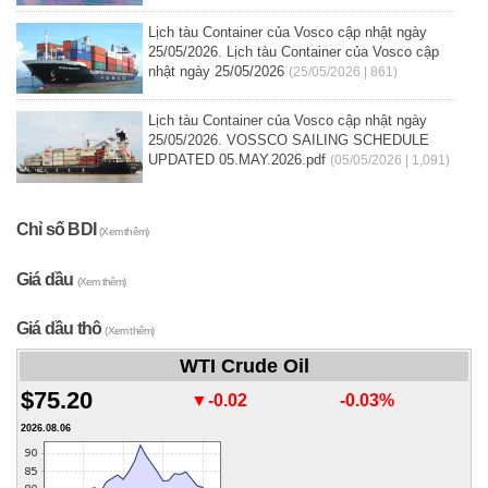
Lịch tàu Container của Vosco cập nhật ngày
25/05/2026. Lịch tàu Container của Vosco cập
nhật ngày 25/05/2026
(25/05/2026 | 861)
Lịch tàu Container của Vosco cập nhật ngày
25/05/2026. VOSSCO SAILING SCHEDULE
UPDATED 05.MAY.2026.pdf
(05/05/2026 | 1,091)
Chỉ số BDI
(Xem thêm)
Giá dầu
(Xem thêm)
Giá dầu thô
(Xem thêm)
WTI Crude Oil
$75.20
▼-0.02
-0.03%
2026.08.06