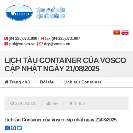
(84-225)3731090 |
fax:(84-225)3731007
pid@vosco.vn |
dry@vosco.vn
LỊCH TÀU CONTAINER CỦA VOSCO
CẬP NHẬT NGÀY 21/08/2025
Trang chủ
Đội tàu
Lịch tàu Container
/
/
21/08/2025
letv
1,456
Lịch tàu Container của Vosco cập nhật ngày 21/08/2025
Share
Facebook
Twitter