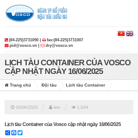
(84-225)3731090 |
fax:(84-225)3731007
pid@vosco.vn |
dry@vosco.vn
LỊCH TÀU CONTAINER CỦA VOSCO
CẬP NHẬT NGÀY 16/06/2025
Trang chủ
Đội tàu
Lịch tàu Container
/
/
16/06/2025
letv
1,544
Lịch tàu Container của Vosco cập nhật ngày 16/06/2025
Share
Facebook
Twitter