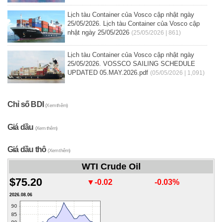
Lịch tàu Container của Vosco cập nhật ngày
25/05/2026. Lịch tàu Container của Vosco cập
nhật ngày 25/05/2026
(25/05/2026 | 861)
Lịch tàu Container của Vosco cập nhật ngày
25/05/2026. VOSSCO SAILING SCHEDULE
UPDATED 05.MAY.2026.pdf
(05/05/2026 | 1,091)
Chỉ số BDI
(Xem thêm)
Giá dầu
(Xem thêm)
Giá dầu thô
(Xem thêm)
WTI Crude Oil
$75.20
▼-0.02
-0.03%
2026.08.06