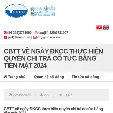
(84-225)3731090 |
fax:(84-225)3731007
pid@vosco.vn |
dry@vosco.vn
CBTT VỀ NGÀY ĐKCC THỰC HIỆN
QUYỀN CHI TRẢ CỔ TỨC BẰNG
TIỀN MẶT 2024
Trang chủ
Quan hệ cổ đông
Tin tức cổ đông
/
/
22/08/2025
letv
1,607
CBTT về ngày ĐKCC thực hiện quyền chi trả cổ tức bằng