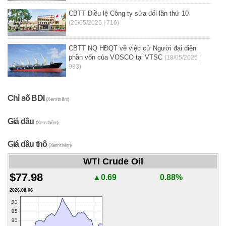
CBTT Điều lệ Công ty sửa đổi lần thứ 10
(26/05/2026 | 716)
CBTT NQ HĐQT về việc cử Người đại diện
phần vốn của VOSCO tại VTSC
(18/05/2026 |
983)
Chỉ số BDI
(Xem thêm)
Giá dầu
(Xem thêm)
Giá dầu thô
(Xem thêm)
WTI Crude Oil
$77.98
▲0.69
0.88%
2026.08.06