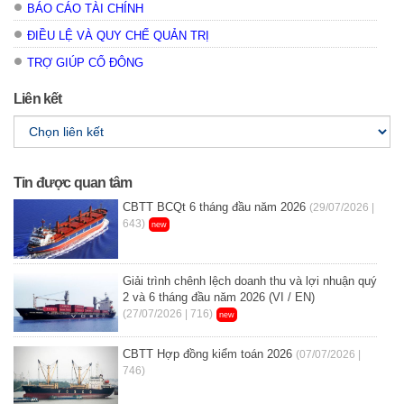
BÁO CÁO TÀI CHÍNH
ĐIỀU LỆ VÀ QUY CHẾ QUẢN TRỊ
TRỢ GIÚP CỔ ĐÔNG
Liên kết
Tin được quan tâm
CBTT BCQt 6 tháng đầu năm 2026
(29/07/2026 |
643)
new
Giải trình chênh lệch doanh thu và lợi nhuận quý
2 và 6 tháng đầu năm 2026 (VI / EN)
(27/07/2026 | 716)
new
CBTT Hợp đồng kiểm toán 2026
(07/07/2026 |
746)