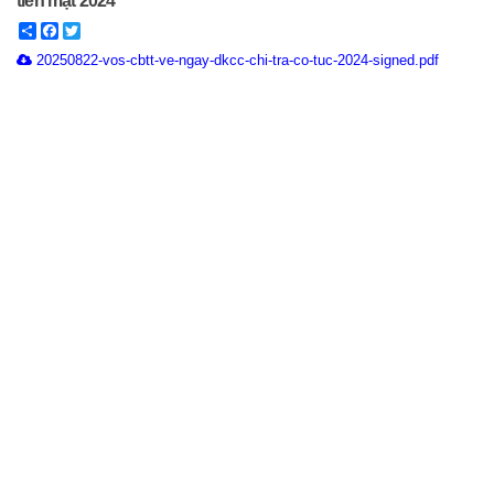
tiền mặt 2024
Share
Facebook
Twitter
20250822-vos-cbtt-ve-ngay-dkcc-chi-tra-co-tuc-2024-signed.pdf