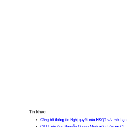
Tin khác
Công bố thông tin Nghị quyết của HĐQT v/v mở hạn
CBTT v/v ông Nguyễn Quang Minh giữ chức vụ CT.