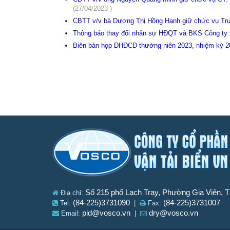
(27/04/2023 )
CBTT v/v bà Dương Thị Hồng Hạnh giữ chức vụ Trư
Thông báo thay đổi nhân sự HĐQT và BKS Công ty 
Biên bản họp ĐHĐCĐ thường niên 2023, nhiệm kỳ 
Số 215 phố Lạch Tray, Phường Gia Viên, 
Địa chỉ:
(84-225)3731090
(84-225)3731007
Tel:
|
Fax:
pid@vosco.vn
dry@vosco.vn
Email:
|