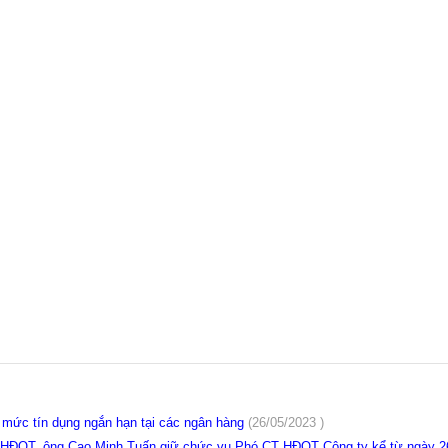
 mức tín dụng ngắn hạn tại các ngân hàng
(26/05/2023 )
 HĐQT, ông Cao Minh Tuấn giữ chức vụ Phó CT HĐQT Công ty kể từ ngày 2