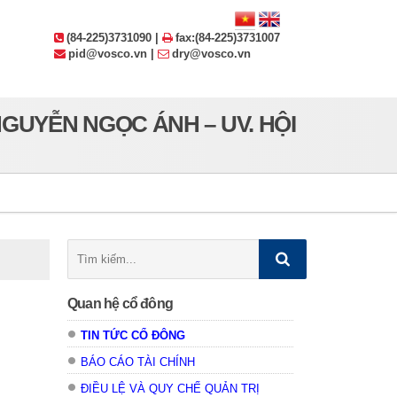
(84-225)3731090 |
fax:(84-225)3731007
pid@vosco.vn |
dry@vosco.vn
GUYỄN NGỌC ÁNH – UV. HỘI
Tìm
kiếm:
Quan hệ cổ đông
TIN TỨC CỔ ĐÔNG
BÁO CÁO TÀI CHÍNH
ĐIỀU LỆ VÀ QUY CHẾ QUẢN TRỊ