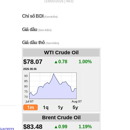
(18/05/2026 | 983)
Chỉ số BDI
(Xem thêm)
Giá dầu
(Xem thêm)
Giá dầu thô
(Xem thêm)
WTI Crude Oil
$78.07
▲0.78
1.00%
2026.08.06
Brent Crude Oil
$83.48
▲0.99
1.19%
6/4/2023