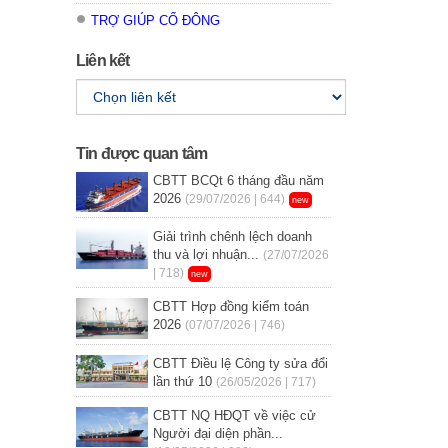
TRỢ GIÚP CỔ ĐÔNG
Liên kết
Tin được quan tâm
CBTT BCQt 6 tháng đầu năm
2026
(29/07/2026 | 644)
new
Giải trình chênh lệch doanh
thu và lợi nhuận...
(27/07/2026
| 718)
new
CBTT Hợp đồng kiểm toán
2026
(07/07/2026 | 746)
CBTT Điều lệ Công ty sửa đổi
lần thứ 10
(26/05/2026 | 717)
CBTT NQ HĐQT về việc cử
Người đại diện phần...