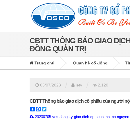
CBTT THÔNG BÁO GIAO DỊCH
ĐỒNG QUẢN TRỊ
Trang chủ
Quan hệ cổ đông
Ti
/
/
05/07/2023
letv
2,120
CBTT Thông báo giao dịch cổ phiếu của người nội
Share
Facebook
Twitter
20230705-vos-dang-ky-giao-dich-cp-nguoi-noi-bo-nguyen