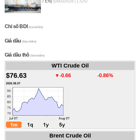
/ EN)
(04/03/2026 | 1,525)
Chỉ số BDI
(Xem thêm)
Giá dầu
(Xem thêm)
Giá dầu thô
(Xem thêm)
WTI Crude Oil
$76.63
▼-0.66
-0.86%
2026.08.07
Brent Crude Oil