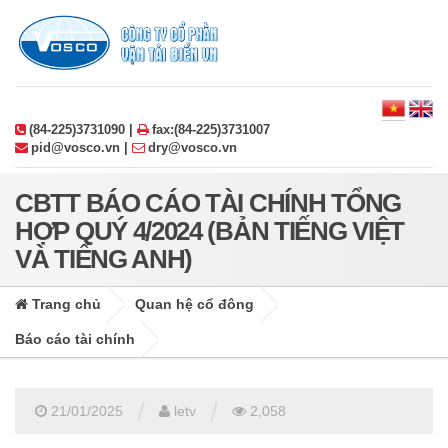
(84-225)3731090 |
fax:(84-225)3731007
pid@vosco.vn |
dry@vosco.vn
CBTT BÁO CÁO TÀI CHÍNH TỔNG
HỢP QUÝ 4/2024 (BẢN TIẾNG VIỆT
VÀ TIẾNG ANH)
Trang chủ
Quan hệ cổ đông
Báo cáo tài chính
/
/
21/01/2025
letv
2,058