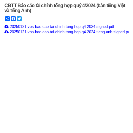
CBTT Báo cáo tài chính tổng hợp quý 4/2024 (bản tiếng Việt
và tiếng Anh)
Share
Facebook
Twitter
20250121-vos-bao-cao-tai-chinh-tong-hop-q4-2024-signed.pdf
20250121-vos-bao-cao-tai-chinh-tong-hop-q4-2024-tieng-anh-signed.pdf