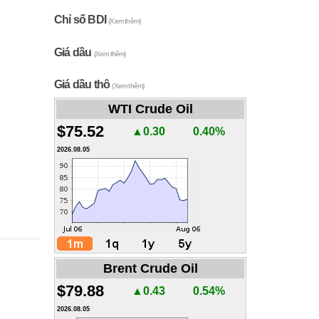
Chỉ số BDI
(Xem thêm)
Giá dầu
(Xem thêm)
Giá dầu thô
(Xem thêm)
WTI Crude Oil
$75.52
▲0.30
0.40%
2026.08.05
Brent Crude Oil
$79.88
▲0.43
0.54%
2026.08.05