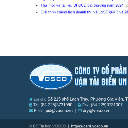
Thư mời và tài liệu ĐHĐCĐ bất thường năm 2024
(2
Giải trình chênh lệch doanh thu và LNST quý 3 và 
Số 215 phố Lạch Tray, Phường Gia Viên, 
Địa chỉ:
(84-225)3731090
(84-225)3731007
Tel:
|
Fax:
pid@vosco.vn
dry@vosco.vn
Email:
|
© BP.Tin học VOSCO |
https://card.vosco.vn