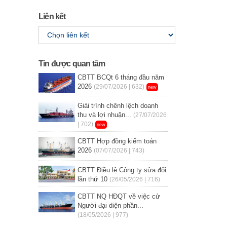
Liên kết
Tin được quan tâm
CBTT BCQt 6 tháng đầu năm
2026
(29/07/2026 | 632)
new
Giải trình chênh lệch doanh
thu và lợi nhuận...
(27/07/2026
| 702)
new
CBTT Hợp đồng kiểm toán
2026
(07/07/2026 | 743)
CBTT Điều lệ Công ty sửa đổi
lần thứ 10
(26/05/2026 | 716)
CBTT NQ HĐQT về việc cử
Người đại diện phần...
(18/05/2026 | 977)