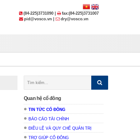
(84-225)3731090 |
fax:(84-225)3731007
pid@vosco.vn |
dry@vosco.vn
Tìm
kiếm:
Quan hệ cổ đông
TIN TỨC CỔ ĐÔNG
BÁO CÁO TÀI CHÍNH
ĐIỀU LỆ VÀ QUY CHẾ QUẢN TRỊ
TRỢ GIÚP CỔ ĐÔNG