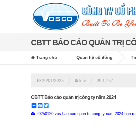
CBTT BÁO CÁO QUẢN TRỊ CÔ
Trang chủ
Quan hệ cổ đông
Ti
/
/
20/01/2025
letv
1,757
CBTT Báo cáo quản trị công ty năm 2024
Share
Facebook
Twitter
20250120-vos-bao-cao-quan-tri-cong-ty-nam-2024-ban-rut