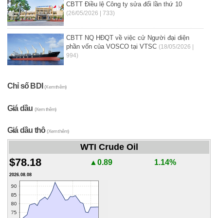
CBTT Điều lệ Công ty sửa đổi lần thứ 10
(26/05/2026 | 733)
CBTT NQ HĐQT về việc cử Người đại diện
phần vốn của VOSCO tại VTSC
(18/05/2026 |
994)
Chỉ số BDI
(Xem thêm)
Giá dầu
(Xem thêm)
Giá dầu thô
(Xem thêm)
WTI Crude Oil
$78.18
▲0.89
1.14%
2026.08.08