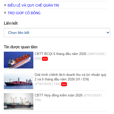
ĐIỀU LỆ VÀ QUY CHẾ QUẢN TRỊ
TRỢ GIÚP CỔ ĐÔNG
Liên kết
Tin được quan tâm
CBTT BCQt 6 tháng đầu năm 2026
(29/07/2026 |
668)
new
Giải trình chênh lệch doanh thu và lợi nhuận quý
2 và 6 tháng đầu năm 2026 (VI / EN)
(27/07/2026 | 744)
new
CBTT Hợp đồng kiểm toán 2026
(07/07/2026 |
759)