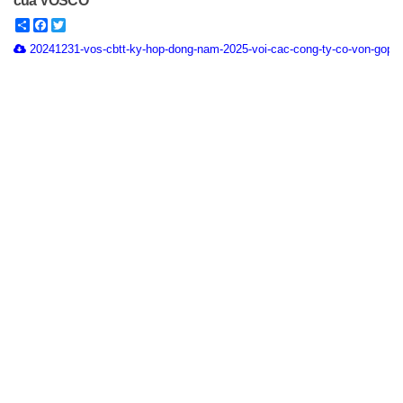
của VOSCO
Share
Facebook
Twitter
20241231-vos-cbtt-ky-hop-dong-nam-2025-voi-cac-cong-ty-co-von-gop-c