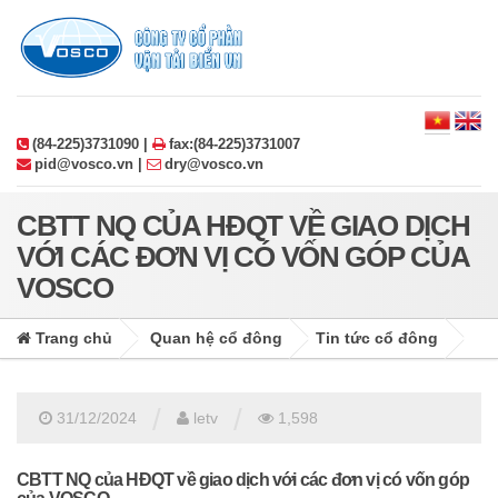
(84-225)3731090 |
fax:(84-225)3731007
pid@vosco.vn |
dry@vosco.vn
CBTT NQ CỦA HĐQT VỀ GIAO DỊCH
VỚI CÁC ĐƠN VỊ CÓ VỐN GÓP CỦA
VOSCO
Trang chủ
Quan hệ cổ đông
Tin tức cổ đông
/
/
31/12/2024
letv
1,598
CBTT NQ của HĐQT về giao dịch với các đơn vị có vốn góp