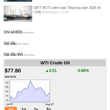
CBTT BCTC kiểm toán Tổng hợp năm 2025 (VI
/ EN)
(04/03/2026 | 1,523)
Chỉ số BDI
(Xem thêm)
Giá dầu
(Xem thêm)
Giá dầu thô
(Xem thêm)
WTI Crude Oil
$77.80
▲0.51
0.66%
2026.08.06