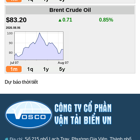
Brent Crude Oil
$83.20
▲0.71
0.85%
2026.08.06
Dự báo thời tiết
Số 215 phố Lạch Tray, Phường Gia Viên, Thành phố
Địa chỉ: