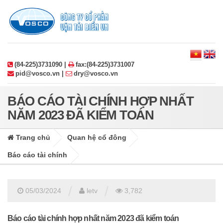
(84-225)3731090 |
fax:(84-225)3731007
pid@vosco.vn |
dry@vosco.vn
BÁO CÁO TÀI CHÍNH HỢP NHẤT
NĂM 2023 ĐÃ KIỂM TOÁN
Trang chủ
Quan hệ cổ đông
Báo cáo tài chính
/
/
05/03/2024
letv
3,782
Báo cáo tài chính hợp nhất năm 2023 đã kiểm toán