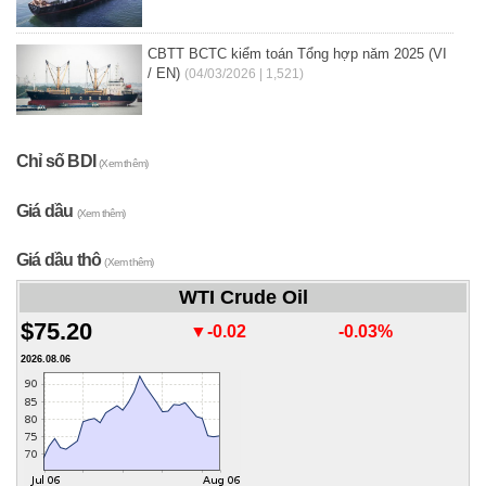
CBTT BCTC kiểm toán Tổng hợp năm 2025 (VI
/ EN)
(04/03/2026 | 1,521)
Chỉ số BDI
(Xem thêm)
Giá dầu
(Xem thêm)
Giá dầu thô
(Xem thêm)
WTI Crude Oil
$75.20
▼-0.02
-0.03%
2026.08.06