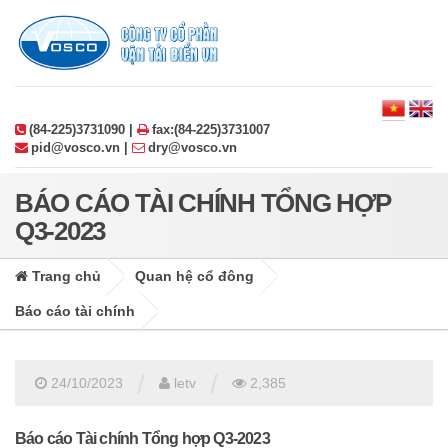
(84-225)3731090 |
fax:(84-225)3731007
pid@vosco.vn |
dry@vosco.vn
BÁO CÁO TÀI CHÍNH TỔNG HỢP
Q3-2023
Trang chủ
Quan hệ cổ đông
Báo cáo tài chính
/
/
24/10/2023
letv
2,385
Báo cáo Tài chính Tổng hợp Q3-2023