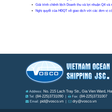
Giải trình chênh lệch Doanh thu và lợi nhuận Q4 v
Nghị quyết của HĐQT về giao dịch với các đơn vị c
No. 215 Lach Tray Str., Gia Vien Ward, H
Address:
(84-225)3731090
(84-225)3731007
Tel:
|
Fax:
pid@vosco.vn
dry@vosco.vn
Email:
|