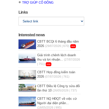
TRỢ GIÚP CỔ ĐÔNG
Links
Interested news
CBTT BCQt 6 tháng đầu năm
2026
(29/07/2026 | 670)
new
Giải trình chênh lệch doanh
thu và lợi nhuận...
(27/07/2026
| 751)
new
CBTT Hợp đồng kiểm toán
2026
(07/07/2026 | 761)
CBTT Điều lệ Công ty sửa đổi
lần thứ 10
(26/05/2026 | 737)
CBTT NQ HĐQT về việc cử
Người đại diện phần...
(18/05/2026 | 995)