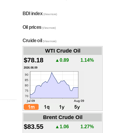
BDI index
(View more)
Oil prices
(View more)
Cruide oil
(View more)
WTI Crude Oil
$78.18
▲0.89
1.14%
2026.08.09
Brent Crude Oil
$83.55
▲1.06
1.27%