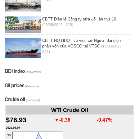
CBTT Điều lệ Công ty sửa đổi lần thứ 10
(26/05/2026 | 725)
CBTT NQ HĐQT về việc cử Người đại diện
phần vốn của VOSCO tại VTSC
(18/05/2026 |
987)
BDI index
(View more)
Oil prices
(View more)
Cruide oil
(View more)
WTI Crude Oil
$76.93
▼-0.36
-0.47%
2026.08.07