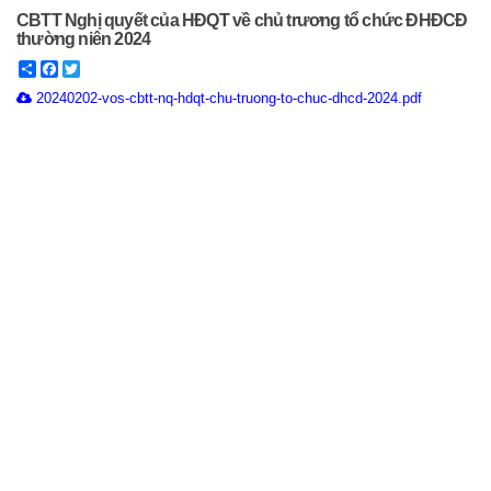
CBTT Nghị quyết của HĐQT về chủ trương tổ chức ĐHĐCĐ
thường niên 2024
Share
Facebook
Twitter
20240202-vos-cbtt-nq-hdqt-chu-truong-to-chuc-dhcd-2024.pdf