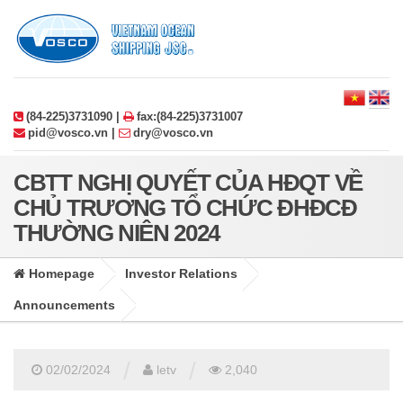
(84-225)3731090 |
fax:(84-225)3731007
pid@vosco.vn |
dry@vosco.vn
CBTT NGHỊ QUYẾT CỦA HĐQT VỀ
CHỦ TRƯƠNG TỔ CHỨC ĐHĐCĐ
THƯỜNG NIÊN 2024
Homepage
Investor Relations
Announcements
/
/
02/02/2024
letv
2,040