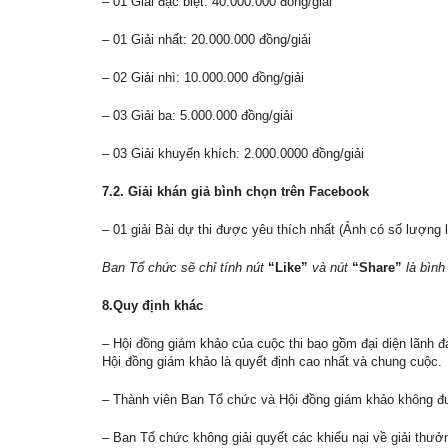
– 01 Giải đặc biệt: 40.000.000 đồng/giải
– 01 Giải nhất: 20.000.000 đồng/giải
– 02 Giải nhì: 10.000.000 đồng/giải
– 03 Giải ba: 5.000.000 đồng/giải
– 03 Giải khuyến khích: 2.000.0000 đồng/giải
7.2. Giải khán giả bình chọn trên Facebook
– 01 giải Bài dự thi được yêu thích nhất (Ảnh có số lượng l
Ban Tổ chức sẽ chỉ tính nút
“Like”
và nút
“Share”
là bình
8.Quy định khác
– Hội đồng giám khảo của cuộc thi bao gồm đại diện lãnh 
Hội đồng giám khảo là quyết định cao nhất và chung cuộc.
– Thành viên Ban Tổ chức và Hội đồng giám khảo không đư
– Ban Tổ chức không giải quyết các khiếu nại về giải thưở