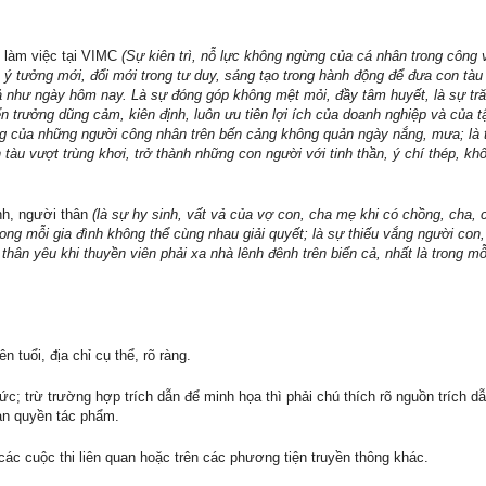
g làm việc tại VIMC
(Sự kiên trì, nỗ lực không ngừng của cá nhân trong công 
, ý tưởng mới, đổi mới trong tư duy, sáng tạo trong hành động để đưa con tà
 như ngày hôm nay. Là sự đóng góp không mệt mỏi, đầy tâm huyết, là sự tră
 trưởng dũng cảm, kiên định, luôn ưu tiên lợi ích của doanh nghiệp và của tậ
động của những người công nhân trên bến cảng không quản ngày nắng, mưa; là 
àu vượt trùng khơi, trở thành những con người với tinh thần, ý chí thép, khô
nh, người thân
(là sự hy sinh, vất vả của vợ con, cha mẹ khi có chồng, cha, 
rong mỗi gia đình không thể cùng nhau giải quyết; là sự thiếu vắng người con
hân yêu khi thuyền viên phải xa nhà lênh đênh trên biển cả, nhất là trong mỗ
n tuổi, địa chỉ cụ thể, rõ ràng.
c; trừ trường hợp trích dẫn để minh họa thì phải chú thích rõ nguồn trích d
bản quyền tác phẩm.
các cuộc thi liên quan hoặc trên các phương tiện truyền thông khác.