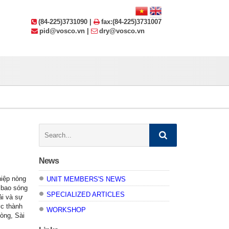
(84-225)3731090 |
fax:(84-225)3731007
pid@vosco.vn |
dry@vosco.vn
Search:
News
hiệp nòng
UNIT MEMBERS'S NEWS
t bao sóng
SPECIALIZED ARTICLES
ải và sự
ợc thành
WORKSHOP
hòng, Sài