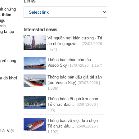
Links
inh chứng
n thầm
ngũ
anh
Interested news
g là tập
Về nguồn nơi biên cương - Tri
ân những người...
(22/07/2026
| 724)
Thông báo chào bán tàu
g vô cùng
Vosco Sky
(17/07/2026 | 1,157)
Thông báo bán đấu giá tài sản
a đó khơi
(tàu Vosco Sky)
(07/07/2026 |
1,336)
Thông báo kết quả lựa chọn
Tổ chức đấu...
(02/07/2026 |
985)
Thông báo về việc lựa chọn
Tổ chức đấu...
(25/06/2026 |
hải Việt
1,192)