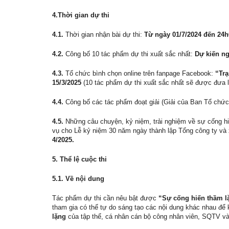
4.Thời gian dự thi
4.1.
Thời gian nhận bài dự thi:
Từ ngày 01/7/2024 đến 24h
4.2.
Công bố 10 tác phẩm dự thi xuất sắc nhất:
Dự kiến ng
4.3.
Tổ chức bình chọn online trên fanpage Facebook:
“Trạ
15/3/2025
(10 tác phẩm dự thi xuất sắc nhất sẽ được đưa l
4.4.
Công bố các tác phẩm đoạt giải (Giải của Ban Tổ chức 
4.5.
Những câu chuyện, kỷ niệm, trải nghiệm về sự cống hi
vụ cho Lễ kỷ niệm 30 năm ngày thành lập Tổng công ty và
4/2025.
5. Thể lệ cuộc thi
5.1. Về nội dung
Tác phẩm dự thi cần nêu bật được
“Sự cống hiến thầm l
tham gia có thể tự do sáng tạo các nội dung khác nhau để
lặng
của tập thể, cá nhân cán bộ công nhân viên, SQTV và 