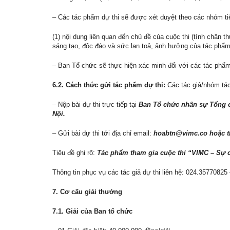
– Các tác phẩm dự thi sẽ được xét duyệt theo các nhóm ti
(1) nội dung liên quan đến chủ đề của cuộc thi (tính chân th
sáng tạo, độc đáo và sức lan toả, ảnh hưởng của tác phẩm
– Ban Tổ chức sẽ thực hiện xác minh đối với các tác phẩm 
6.2. Cách thức gửi tác phẩm dự thi:
Các tác giả/nhóm tác 
– Nộp bài dự thi trực tiếp tại
Ban Tổ chức nhân sự Tổng cô
Nội.
– Gửi bài dự thi tới địa chỉ email:
hoabtn@vimc.co hoặc t
Tiêu đề ghi rõ:
Tác phẩm tham gia cuộc thi “VIMC – Sự 
Thông tin phục vụ các tác giả dự thi liên hệ: 024.357708
7. Cơ cấu giải thưởng
7.1. Giải của Ban tổ chức