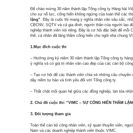
Để chào mừng 30 năm thành lập Tổng công ty Hàng hải Việ
cho sự nỗ lực, cống hiến không ngừng của toàn thể các t
lặng”
. Đây là cuộc thi mang ý nghĩa nhân văn sâu sắc, nhằ
CBCNV, SQTV và cả gia đình, người thân của người lao độn
nghiệp thành viên nói riêng. Đây là cơ hội đặc biệt để mỗ
thể, cá nhân đã lặng thầm cống hiến cho ngôi nhà chung VIM
1.Mục đích cuộc thi
– Hưởng ứng kỷ niệm 30 năm thành lập Tổng công ty hàng 
ý nghĩa và có giá trị nhân văn cao đẹp của các cán bộ công
– Tạo cơ hội để các thành viên chia sẻ những câu chuyện 
dậy niềm tự hào và tình yêu đối với Tổng công ty.
– Thắt chặt mối quan hệ giữa các đồng nghiệp, lan tỏa những
2. Chủ đề cuộc thi: “VIMC – SỰ CỐNG HIẾN THẦM LẶ
3. Đối tượng tham gia
Toàn thể cán bộ công nhân viên, sỹ quan thuyền viên, ngườ
Nam và các doanh nghiệp thành viên thuộc VIMC.