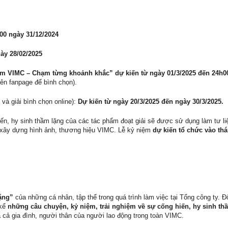
00 ngày 31/12/2024
ày 28/02/2025
m VIMC – Chạm từng khoảnh khắc” dự kiến từ ngày 01/3/2025 đến 24h0
ên fanpage để bình chọn).
và giải bình chọn online):
Dự kiến từ ngày 20/3/2025 đến ngày 30/3/2025.
ến, hy sinh thầm lặng của các tác phẩm đoạt giải sẽ được sử dụng làm tư li
 xây dựng hình ảnh, thương hiệu VIMC. Lễ kỷ niệm
dự kiến tổ chức vào th
ặng”
của những cá nhân, tập thể trong quá trình làm việc tại Tổng công ty. Đ
 kể
những câu chuyện, kỷ niệm, trải nghiệm về sự cống hiến, hy sinh th
cả gia đình, người thân của người lao động trong toàn VIMC.