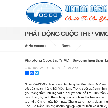
PHÁT ĐỘNG CUỘC THI: “VIM
Homepage
News
Phát động Cuộc thi: “VIMC – Sự cống hiến thầm l
/
/
07/10/2024
letv
2,331
Share
Facebook
Twitter
Ngày 29/4/1995, Tổng công ty Hàng hải Việt Nam đã được 
cốt của ngành hàng hải Việt Nam. Trong suốt quá trình hình
gió, thăng trầm; nhưng với sự quyết tâm nỗ lực, tinh thần 
cống hiến, hy sinh thầm lặng của rất nhiều thế hệ cán bộ
tựu, vị thế như ngày hôm nay. Chúng ta tự hào là doanh ng
Gòn, Đà Nẵng, những doanh nghiệp vận tải biển và dịch vụ