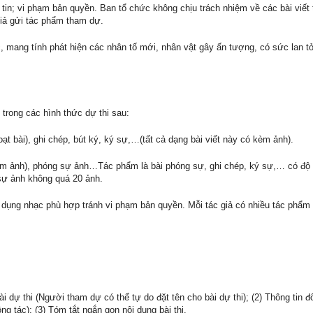
tin; vi phạm bản quyền. Ban tổ chức không chịu trách nhiệm về các bài viết
giả gửi tác phẩm tham dự.
, mang tính phát hiện các nhân tố mới, nhân vật gây ấn tượng, có sức lan t
 trong các hình thức dự thi sau:
ạt bài), ghi chép, bút ký, ký sự,…(tất cả dạng bài viết này có kèm ảnh).
èm ảnh), phóng sự ảnh…Tác phẩm là bài phóng sự, ghi chép, ký sự,… có độ 
 sự ảnh không quá 20 ảnh.
 dụng nhạc phù hợp tránh vi phạm bản quyền. Mỗi tác giả có nhiều tác phẩm
ài dự thi (Người tham dự có thể tự do đặt tên cho bài dự thi); (2) Thông tin đ
ông tác); (3) Tóm tắt ngắn gọn nội dung bài thi.