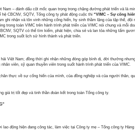
t Nam – đánh dấu cột mốc quan trọng trong chặng đường phát triển và là m
hế hệ CBCNV, SQTV, Tổng công ty phát động cuộc thi
“VIMC – Sự cống hiế
m ghi nhận và tôn vinh những cống hiến, hy sinh thầm lặng của tập thể, đội 
g trong toàn VIMC trên hành trình phát triển của VIMC nói chung và mỗi do
i CBCNV, SQTV có thể tìm kiếm, phát hiện, chia sẻ và lan tỏa những tấm gươn
C trong suốt lịch sử hình thành và phát triển.
hải Việt Nam; đồng thời ghi nhận những đóng góp bình dị, đời thưởng nhưn
 nhân viên, sỹ quan thuyền viên trong suốt hành trình phát triển của VIMC.
chân thực về sự cống hiến của mình, của đồng nghiệp và của người thân, qu
 giá trị tốt đẹp và tinh thần đoàn kết trong toàn Tổng công ty.
NG”
i lao động hiện đang công tác, làm việc tại Công ty mẹ – Tổng công ty Hàng 