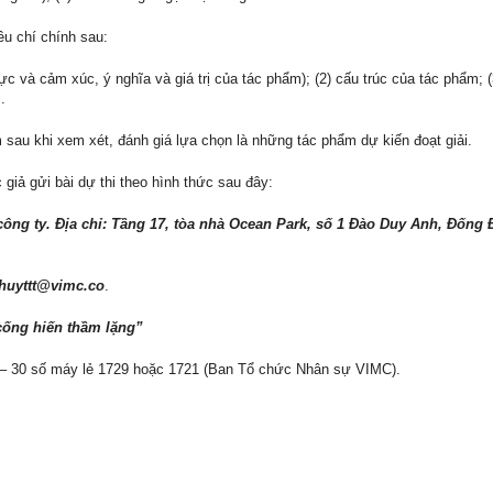
êu chí chính sau:
ực và cảm xúc, ý nghĩa và giá trị của tác phẩm); (2) cấu trúc của tác phẩm; (
.
sau khi xem xét, đánh giá lựa chọn là những tác phẩm dự kiến đoạt giải.
giả gửi bài dự thi theo hình thức sau đây:
ng ty. Địa chỉ: Tầng 17, tòa nhà Ocean Park, số 1 Đào Duy Anh, Đống 
huyttt@vimc.co
.
cống hiến thầm lặng”
25 – 30 số máy lẻ 1729 hoặc 1721 (Ban Tổ chức Nhân sự VIMC).