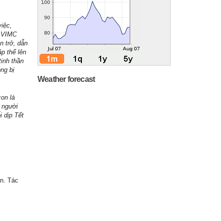
việc,
u VIMC
n trở, dẫn
p thể lên
tinh thần
ng bị
Weather forecast
con là
, người
i dịp Tết
ẫn. Tác