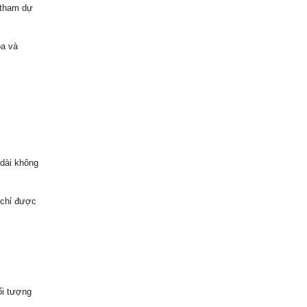
 tham dự
ỏa và
dài không
 chỉ được
ối tượng