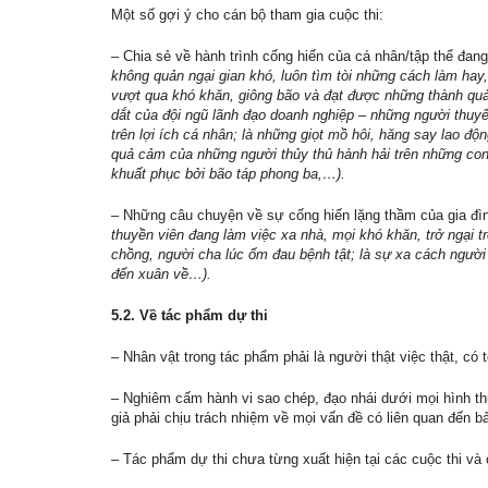
Một số gợi ý cho cán bộ tham gia cuộc thi:
– Chia sẻ về hành trình cống hiến của cá nhân/tập thể đan
không quản ngại gian khó, luôn tìm tòi những cách làm hay
vượt qua khó khăn, giông bão và đạt được những thành quả
dắt của đội ngũ lãnh đạo doanh nghiệp – những người thuyển
trên lợi ích cá nhân; là những giọt mồ hôi, hăng say lao 
quả cảm của những người thủy thủ hành hải trên những con t
khuất phục bởi bão táp phong ba,…).
– Những câu chuyện về sự cống hiến lặng thầm của gia đì
thuyền viên đang làm việc xa nhà, mọi khó khăn, trở ngại t
chồng, người cha lúc ốm đau bệnh tật; là sự xa cách người t
đến xuân về…).
5.2. Về tác phẩm dự thi
– Nhân vật trong tác phẩm phải là người thật việc thật, có tê
– Nghiêm cấm hành vi sao chép, đạo nhái dưới mọi hình thứ
giả phải chịu trách nhiệm về mọi vấn đề có liên quan đến 
– Tác phẩm dự thi chưa từng xuất hiện tại các cuộc thi và 