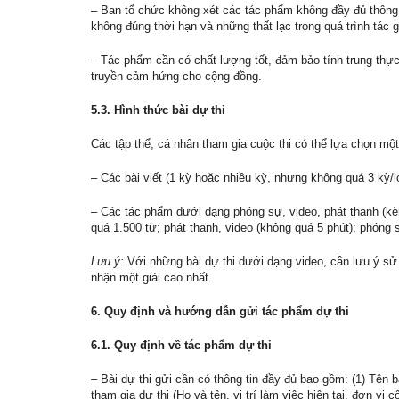
– Ban tổ chức không xét các tác phẩm không đầy đủ thông 
không đúng thời hạn và những thất lạc trong quá trình tác 
– Tác phẩm cần có chất lượng tốt, đảm bảo tính trung thực
truyền cảm hứng cho cộng đồng.
5.3. Hình thức bài dự thi
Các tập thể, cá nhân tham gia cuộc thi có thể lựa chọn một
– Các bài viết (1 kỳ hoặc nhiều kỳ, nhưng không quá 3 kỳ/lo
– Các tác phẩm dưới dạng phóng sự, video, phát thanh (k
quá 1.500 từ; phát thanh, video (không quá 5 phút); phóng
Lưu ý:
Với những bài dự thi dưới dạng video, cần lưu ý sử
nhận một giải cao nhất.
6. Quy định và hướng dẫn gửi tác phẩm dự thi
6.1. Quy định về tác phẩm dự thi
– Bài dự thi gửi cần có thông tin đầy đủ bao gồm: (1) Tên b
tham gia dự thi (Họ và tên, vị trí làm việc hiện tại, đơn vị c