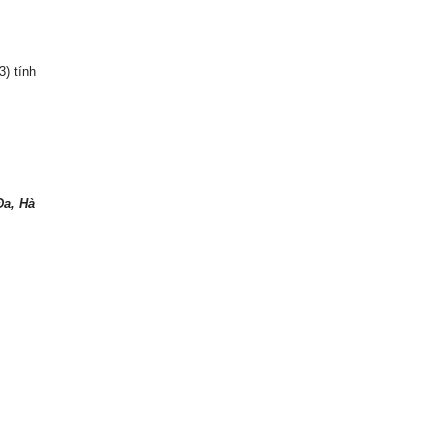
3) tính
Đa, Hà