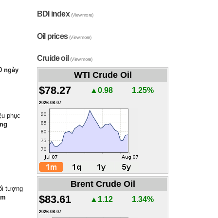
BDI index
(View more)
Oil prices
(View more)
Cruide oil
(View more)
0 ngày
WTI Crude Oil
$78.27
▲0.98
1.25%
2026.08.07
ệu phục
áng
Brent Crude Oil
ối tượng
$83.61
ầm
▲1.12
1.34%
2026.08.07