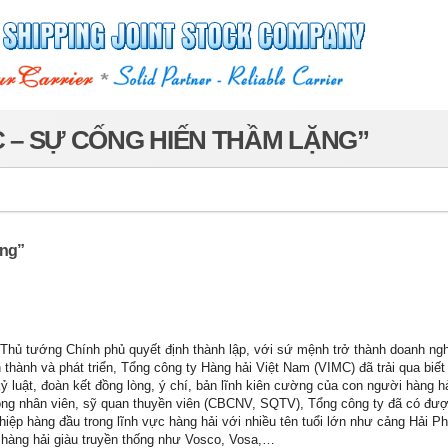
C – SỰ CỐNG HIẾN THẦM LẶNG”
ặng”
Thủ tướng Chính phủ quyết định thành lập, với sứ mệnh trở thành doanh ng
 thành và phát triển, Tổng công ty Hàng hải Việt Nam (VIMC) đã trải qua biế
kỷ luật, đoàn kết đồng lòng, ý chí, bản lĩnh kiên cường của con người hàng h
 công nhân viên, sỹ quan thuyền viên (CBCNV, SQTV), Tổng công ty đã có đư
hiệp hàng đầu trong lĩnh vực hàng hải với nhiều tên tuổi lớn như cảng Hải P
 hàng hải giàu truyền thống như Vosco, Vosa,…