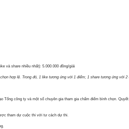
ike và share nhiều nhất): 5.000.000 đồng/giải
 chọn hợp lệ. Trong đó, 1 like tương ứng với 1 điểm; 1 share tương ứng với 2
đạo Tổng công ty và một số chuyên gia tham gia chấm điểm bình chọn. Quyết
ợc tham dự cuộc thi với tư cách dự thi.
ng.