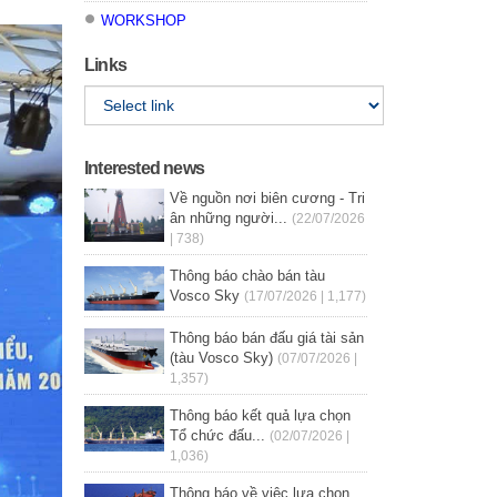
WORKSHOP
Links
Interested news
Về nguồn nơi biên cương - Tri
ân những người...
(22/07/2026
| 738)
Thông báo chào bán tàu
Vosco Sky
(17/07/2026 | 1,177)
Thông báo bán đấu giá tài sản
(tàu Vosco Sky)
(07/07/2026 |
1,357)
Thông báo kết quả lựa chọn
Tổ chức đấu...
(02/07/2026 |
1,036)
Thông báo về việc lựa chọn