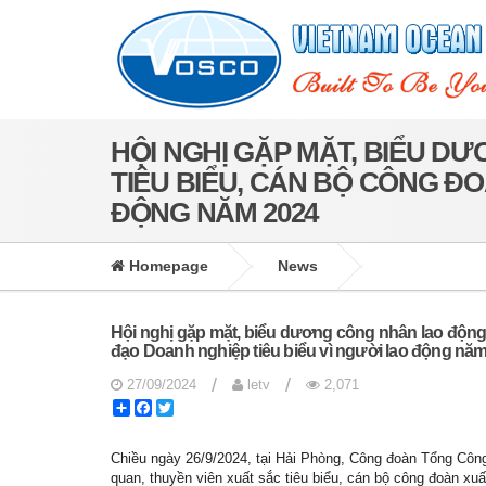
HỘI NGHỊ GẶP MẶT, BIỂU D
TIÊU BIỂU, CÁN BỘ CÔNG ĐO
ĐỘNG NĂM 2024
Homepage
News
Hội nghị gặp mặt, biểu dương công nhân lao động, 
đạo Doanh nghiệp tiêu biểu vì người lao động nă
/
/
27/09/2024
letv
2,071
Share
Facebook
Twitter
Chiều ngày 26/9/2024, tại Hải Phòng, Công đoàn Tổng Công
quan, thuyền viên xuất sắc tiêu biểu, cán bộ công đoàn xu