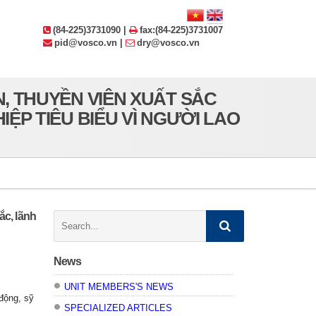
(84-225)3731090 |
fax:(84-225)3731007
pid@vosco.vn |
dry@vosco.vn
, THUYỀN VIÊN XUẤT SẮC
ỆP TIÊU BIỂU VÌ NGƯỜI LAO
ắc, lãnh
Search:
News
UNIT MEMBERS'S NEWS
động, sỹ
SPECIALIZED ARTICLES