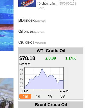
Tổ chức đấu...
(25/06/2026 |
1,206)
BDI index
(View more)
Oil prices
(View more)
Cruide oil
(View more)
WTI Crude Oil
$78.18
▲0.89
1.14%
2026.08.09
Brent Crude Oil