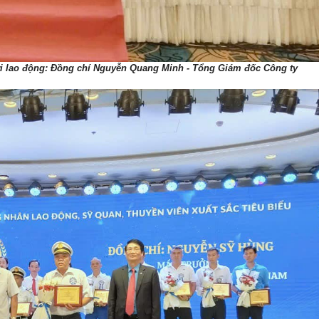
ời lao động: Đồng chí Nguyễn Quang Minh - Tổng Giám đốc Công ty