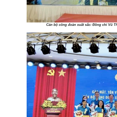
Cán bộ công đoàn xuất sắc: Đồng chí Vũ T