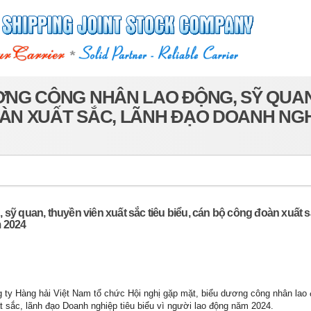
ƯƠNG CÔNG NHÂN LAO ĐỘNG, SỸ QUAN
ÀN XUẤT SẮC, LÃNH ĐẠO DOANH NGHI
sỹ quan, thuyền viên xuất sắc tiêu biểu, cán bộ công đoàn xuất s
m 2024
 ty Hàng hải Việt Nam tổ chức Hội nghị gặp mặt, biểu dương công nhân lao 
ất sắc, lãnh đạo Doanh nghiệp tiêu biểu vì người lao động năm 2024.