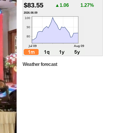
$83.55
▲1.06
1.27%
2026.08.09
Weather forecast