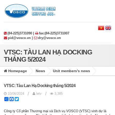
(84-225)3731090 |
fax:(84-225)3731007
pid@vosco.vn |
dry@vosco.vn
VTSC: TÀU LAN HẠ DOCKING
THÁNG 5/2024
Homepage
News
Unit members's news
VTSC: Tàu Lan Hạ Docking tháng 5/2024
/
/
10/06/2024
letv
3,385
Share
Facebook
Twitter
Công ty Cổ phần Thương mại và Dịch vụ VOSCO (VTSC) vinh dự là