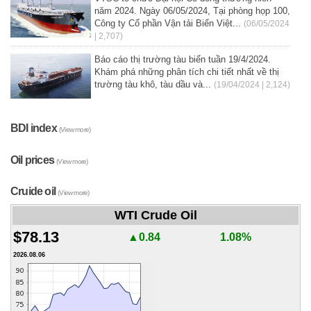
năm 2024. Ngày 06/05/2024, Tại phòng họp 100,
Công ty Cổ phần Vận tải Biển Việt...
(06/05/2024
| 2,707)
Báo cáo thị trường tàu biển tuần 19/4/2024.
Khám phá những phân tích chi tiết nhất về thị
trường tàu khô, tàu dầu và...
(19/04/2024 | 2,124)
BDI index
(View more)
Oil prices
(View more)
Cruide oil
(View more)
WTI Crude Oil
$78.13
▲0.84
1.08%
2026.08.06