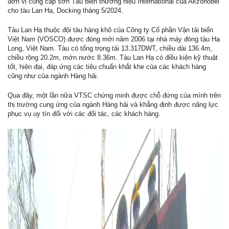
đơn vị cung cấp sơn Tàu biển thương hiệu International của Akzonobel
cho tàu Lan Hạ, Docking tháng 5/2024.
Tàu Lan Hạ thuộc đội tàu hàng khô của Công ty Cổ phần Vận tải biển
Việt Nam (VOSCO) được đóng mới năm 2006 tại nhà máy đóng tàu Hạ
Long, Việt Nam. Tàu có tổng trọng tải 13.317DWT, chiều dài 136.4m,
chiều rộng 20.2m, mớn nước 8.36m. Tàu Lan Hạ có điều kiện kỹ thuật
tốt, hiện đại, đáp ứng các tiêu chuẩn khắt khe của các khách hàng
cũng như của ngành Hàng hải.
Qua đây, một lần nữa VTSC chứng minh được chỗ đứng của mình trên
thị trường cung ứng của ngành Hàng hải và khẳng định được năng lực
phục vụ uy tín đối với các đối tác, các khách hàng.