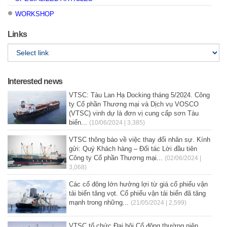
WORKSHOP
Links
Interested news
VTSC: Tàu Lan Hạ Docking tháng 5/2024. Công
ty Cổ phần Thương mại và Dịch vụ VOSCO
(VTSC) vinh dự là đơn vị cung cấp sơn Tàu
biển...
(10/06/2024 | 3,385)
VTSC thông báo về việc thay đổi nhân sự. Kính
gửi: Quý Khách hàng – Đối tác Lời đầu tiên
Công ty Cổ phần Thương mại...
(02/06/2024 |
3,068)
Các cổ đông lớn hưởng lợi từ giá cổ phiếu vận
tải biển tăng vọt. Cổ phiếu vận tải biển đã tăng
mạnh trong những...
(21/05/2024 | 2,599)
VTSC tổ chức Đại hội Cổ đông thường niên