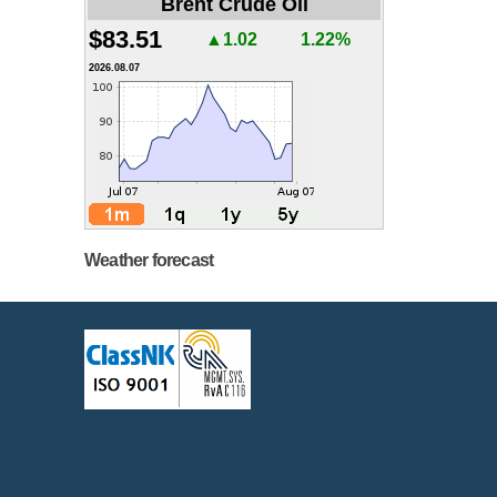
Brent Crude Oil
$83.51
▲1.02
1.22%
2026.08.07
Weather forecast