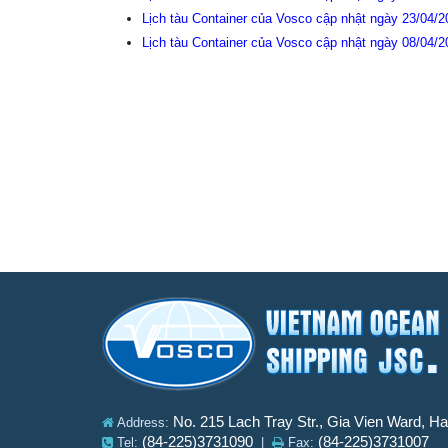
Lịch tàu Container của Vosco cập nhật ngày 23/04/
Lịch tàu Container của Vosco cập nhật ngày 08/04/
No. 215 Lach Tray Str., Gia Vien Ward, H
Address:
(84-225)3731090
(84-225)3731007
Tel:
|
Fax: