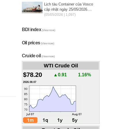
Lịch tàu Container của Vosco
cập nhật ngày 25/05/2026....
(05/05/2026 | 1,097)
BDI index
(View more)
Oil prices
(View more)
Cruide oil
(View more)
WTI Crude Oil
$78.20
▲0.91
1.16%
2026.08.07