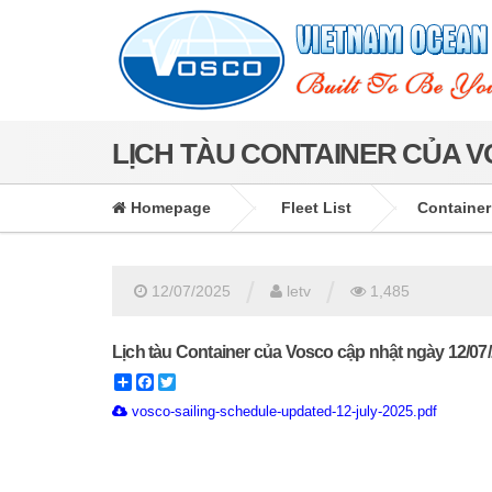
LỊCH TÀU CONTAINER CỦA VO
Homepage
Fleet List
Container
/
/
12/07/2025
letv
1,485
Lịch tàu Container của Vosco cập nhật ngày 12/07
Share
Facebook
Twitter
vosco-sailing-schedule-updated-12-july-2025.pdf