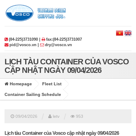
(84-225)3731090 |
fax:(84-225)3731007
pid@vosco.vn |
dry@vosco.vn
LỊCH TÀU CONTAINER CỦA VOSCO
CẬP NHẬT NGÀY 09/04/2026
Homepage
Fleet List
Container Sailing Schedule
/
/
09/04/2026
letv
953
Lịch tàu Container của Vosco cập nhật ngày 09/04/2026