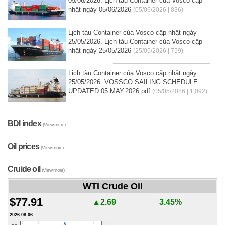
05/06/2026. Lịch tàu Container của Vosco cập
nhật ngày 05/06/2026
(05/06/2026 | 836)
Lịch tàu Container của Vosco cập nhật ngày
25/05/2026. Lịch tàu Container của Vosco cập
nhật ngày 25/05/2026
(25/05/2026 | 759)
Lịch tàu Container của Vosco cập nhật ngày
25/05/2026. VOSSCO SAILING SCHEDULE
UPDATED 05.MAY.2026.pdf
(05/05/2026 | 1,092)
BDI index
(View more)
Oil prices
(View more)
Cruide oil
(View more)
WTI Crude Oil
$77.91
▲2.69
3.45%
2026.08.06